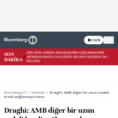
Canlı
ABD, İRAN-UMMAN ANLAŞMASININ AÇIKLANMASININ
AB
SON
ARDINDAN İRAN'A UYGULADIĞI ABLUKAYI KALDIRACAK -
GE
DAKİKA
REUTERS
UY
Bloomberg HT
Haberler
Draghi: AMB diğer bir uzun vadeli
kredi sağlamaya hazır
Draghi: AMB diğer bir uzun