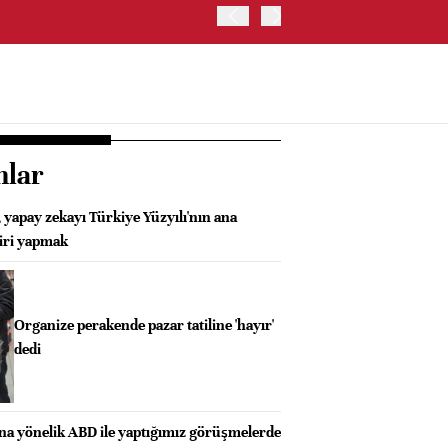
OYAK ÇİMENTO İKİNCİ ÇEY
nlar
 yapay zekayı Türkiye Yüzyılı'nın ana
biri yapmak
Organize perakende pazar tatiline 'hayır'
dedi
ına yönelik ABD ile yaptığımız görüşmelerde