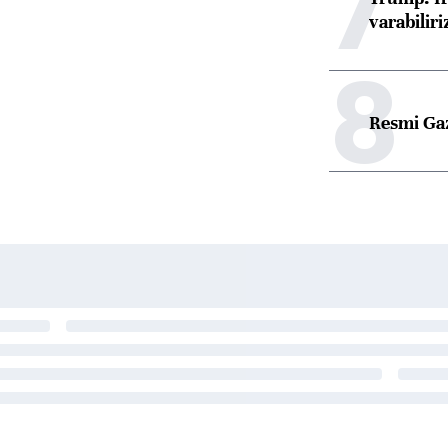
7
varabiliri
8
Resmi Ga