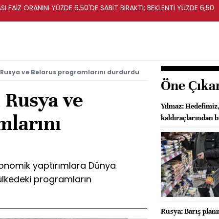
I FAİZ ORANINI YÜZDE 6,50'DE SABİT BIRAKTI; BEKLENTİ YÜZDE 6,50
 Rusya ve Belarus programlarını durdurdu
Öne Çıka
 Rusya ve
Yılmaz: Hedefimiz,
mlarını
kaldıraçlarından 
konomik yaptırımlara Dünya
i ülkedeki programların
Rusya: Barış plan