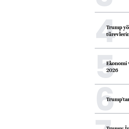
4
Trump yön
türevleri
5
Ekonomi v
2026
6
Trump'tan
Trump: İr