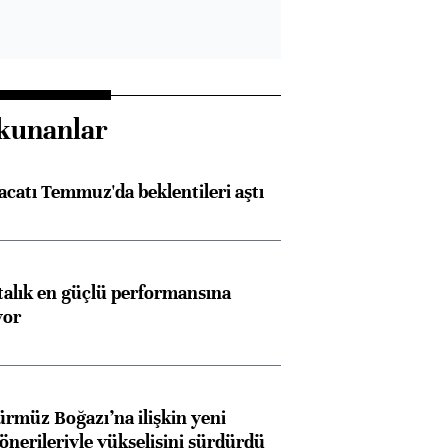
kunanlar
racatı Temmuz'da beklentileri aştı
ftalık en güçlü performansına
yor
ürmüz Boğazı’na ilişkin yeni
 önerileriyle yükselişini sürdürdü