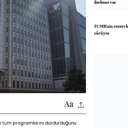
ilerleme var
TCMB'nin rezervle
sürüyor
ki tüm programlarını durdurduğunu