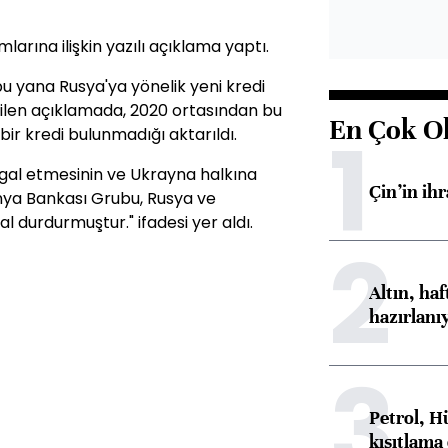
arına ilişkin yazılı açıklama yaptı.
u yana Rusya'ya yönelik yeni kredi
tilen açıklamada, 2020 ortasından bu
En Çok O
1
bir kredi bulunmadığı aktarıldı.
şgal etmesinin ve Ukrayna halkına
Çin’in ih
nya Bankası Grubu, Rusya ve
l durdurmuştur." ifadesi yer aldı.
2
Altın, ha
hazırlanı
3
Petrol, H
kısıtlama