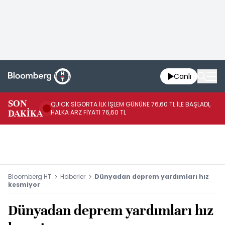
Canlı
SON
QUICK SİGORTA İLK İŞLEM GÜNÜNE 76,60 TL İLE BAŞLADI,
BI
DAKİKA
HALKA ARZ FİYATI 76,60 TL
PU
Bloomberg HT
Haberler
Dünyadan deprem yardımları hız
kesmiyor
Dünyadan deprem yardımları hız