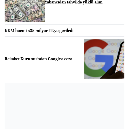
Yabancıdan tahvilde yüklü alım
KKM hacmi 535 milyar TL'ye geriledi
Rekabet Kurumu'ndan Google'a ceza