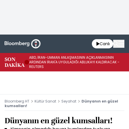
Canlı
ABD, İRAN-UMMAN ANLAŞMASININ AÇIKLANMASININ
AB
SON
ARDINDAN İRAN'A UYGULADIĞI ABLUKAYI KALDIRACAK -
GE
DAKİKA
REUTERS
UY
Bloomberg HT
Kültür Sanat
Seyahat
Dünyanın en güzel
kumsalları!
Dünyanın en güzel kumsalları!