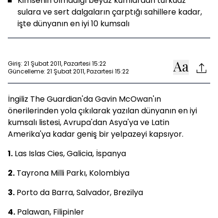
Kimsenin olmadığı beyaz kumlardan turkuaz
sulara ve sert dalgaların çarptığı sahillere kadar,
işte dünyanın en iyi 10 kumsalı
Giriş: 21 Şubat 2011, Pazartesi 15:22
Güncelleme: 21 Şubat 2011, Pazartesi 15:22
İngiliz The Guardian'da Gavin McOwan'ın
önerilerinden yola çıkılarak yazılan dünyanın en iyi
kumsalı listesi, Avrupa'dan Asya'ya ve Latin
Amerika'ya kadar geniş bir yelpazeyi kapsıyor.
1.
Las Islas Cies, Galicia, İspanya
2.
Tayrona Milli Parkı, Kolombiya
3.
Porto da Barra, Salvador, Brezilya
4.
Palawan, Filipinler