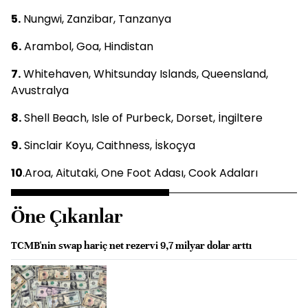
5.
Nungwi, Zanzibar, Tanzanya
6.
Arambol, Goa, Hindistan
7.
Whitehaven, Whitsunday Islands, Queensland,
Avustralya
8.
Shell Beach, Isle of Purbeck, Dorset, İngiltere
9.
Sinclair Koyu, Caithness, İskoçya
10
.Aroa, Aitutaki, One Foot Adası, Cook Adaları
Öne Çıkanlar
TCMB'nin swap hariç net rezervi 9,7 milyar dolar arttı