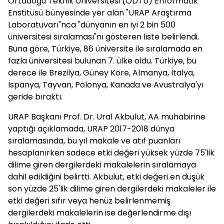
Ortadoğu Teknik Üniversitesi (ODTÜ) Enformatik
Enstitüsü bünyesinde yer alan "URAP Araştırma
Laboratuvarı"nca "dünyanın en iyi 2 bin 500
üniversitesi sıralaması"nı gösteren liste belirlendi.
Buna göre, Türkiye, 86 üniversite ile sıralamada en
fazla üniversitesi bulunan 7. ülke oldu. Türkiye, bu
derece ile Brezilya, Güney Kore, Almanya, İtalya,
İspanya, Tayvan, Polonya, Kanada ve Avustralya'yı
geride bıraktı.
URAP Başkanı Prof. Dr. Ural Akbulut, AA muhabirine
yaptığı açıklamada, URAP 2017-2018 dünya
sıralamasında, bu yıl makale ve atıf puanları
hesaplanırken sadece etki değeri yüksek yüzde 75'lik
dilime giren dergilerdeki makalelerin sıralamaya
dahil edildiğini belirtti. Akbulut, etki değeri en düşük
son yüzde 25'lik dilime giren dergilerdeki makaleler ile
etki değeri sıfır veya henüz belirlenmemiş
dergilerdeki makalelerin ise değerlendirme dışı