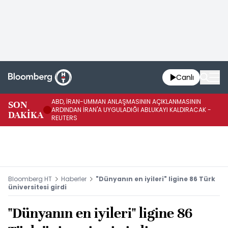
Canlı
ABD, İRAN-UMMAN ANLAŞMASININ AÇIKLANMASININ
AB
SON
ARDINDAN İRAN'A UYGULADIĞI ABLUKAYI KALDIRACAK -
GE
DAKİKA
REUTERS
UY
Bloomberg HT
Haberler
"Dünyanın en iyileri" ligine 86 Türk
üniversitesi girdi
"Dünyanın en iyileri" ligine 86