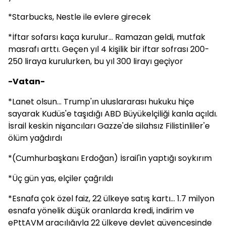
*Starbucks, Nestle ile evlere girecek
*İftar sofarsı kaça kurulur... Ramazan geldi, mutfak
masrafı arttı. Geçen yıl 4 kişilik bir iftar sofrası 200-
250 liraya kurulurken, bu yıl 300 lirayı geçiyor
-Vatan-
*Lanet olsun... Trump'ın uluslararası hukuku hiçe
sayarak Kudüs'e taşıdığı ABD Büyükelçiliği kanla açıldı.
İsrail keskin nişancıları Gazze'de silahsız Filistinliler'e
ölüm yağdırdı
*(Cumhurbaşkanı Erdoğan) İsrail'in yaptığı soykırım
*Üç gün yas, elçiler çağrıldı
*Esnafa çok özel faiz, 22 ülkeye satış kartı... 1.7 milyon
esnafa yönelik düşük oranlarda kredi, indirim ve
ePttAVM aracılığıyla 22 ülkeye devlet güvencesinde