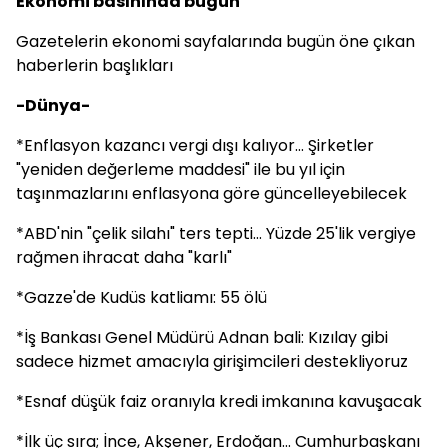
Ekonomi basınında bugün
Gazetelerin ekonomi sayfalarında bugün öne çıkan
haberlerin başlıkları
-Dünya-
*Enflasyon kazancı vergi dışı kalıyor... Şirketler
"yeniden değerleme maddesi" ile bu yıl için
taşınmazlarını enflasyona göre güncelleyebilecek
*ABD'nin "çelik silahı" ters tepti... Yüzde 25'lik vergiye
rağmen ihracat daha "karlı"
*Gazze'de Kudüs katliamı: 55 ölü
*İş Bankası Genel Müdürü Adnan bali: Kızılay gibi
sadece hizmet amacıyla girişimcileri destekliyoruz
*Esnaf düşük faiz oranıyla kredi imkanına kavuşacak
*İlk üç sıra; İnce, Akşener, Erdoğan... Cumhurbaşkanı