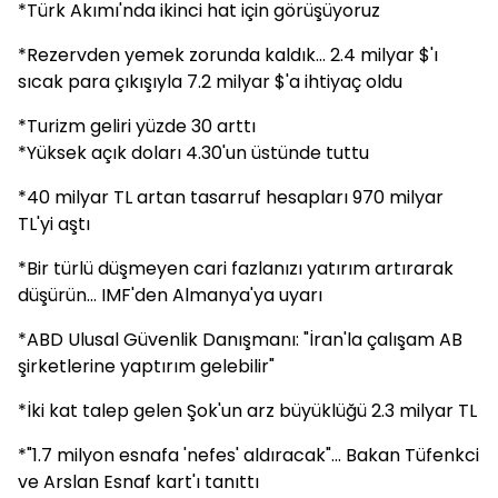
*Türk Akımı'nda ikinci hat için görüşüyoruz
*Rezervden yemek zorunda kaldık... 2.4 milyar $'ı
sıcak para çıkışıyla 7.2 milyar $'a ihtiyaç oldu
*Turizm geliri yüzde 30 arttı
*Yüksek açık doları 4.30'un üstünde tuttu
*40 milyar TL artan tasarruf hesapları 970 milyar
TL'yi aştı
*Bir türlü düşmeyen cari fazlanızı yatırım artırarak
düşürün... IMF'den Almanya'ya uyarı
*ABD Ulusal Güvenlik Danışmanı: "İran'la çalışam AB
şirketlerine yaptırım gelebilir"
*İki kat talep gelen Şok'un arz büyüklüğü 2.3 milyar TL
*"1.7 milyon esnafa 'nefes' aldıracak"... Bakan Tüfenkci
ve Arslan Esnaf kart'ı tanıttı