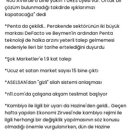
"400 AVM'de 6 bine yakın TÜRES üyesi var. Ortak bir
çözüm bulunmadığı takdirde ışıklarımızı
kapatacağız" dedi
*Penta da çekildi... Perakende sektörünün iki büyük
markası DeFacto ve Beymen'in ardından Penta
teknoloji de halka arzını yeterli talep gelmemesi
nedeniyle ileri bir tarihe ertelediğini duyurdu
*Şok Marketler'e 1.9 kat talep
*Ucuz et satan market sayısı 15 bine çıktı
*ASELSAN'dan "gizli" silah sistemi anlaşması
*n11.com'da çalışana akşam teslimat başlıyor
*Kambiyo ile ilgili bir uyarı da Hazine'den geldi... Geçen
hafta yapılan Ekonomi Zirvesi'nde kambiyo rejimi ile
ilgili herhangi bir değişiklik yapılmasının söz konusu
olmadığı önemle vurgulanırken, dün de Hazine