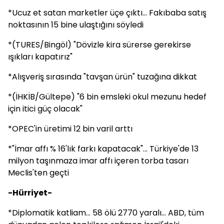
*Ucuz et satan marketler üçe çıktı... Fakıbaba satış
noktasının 15 bine ulaştığını söyledi
*(TURES/Bingöl) "Dövizle kira sürerse gerekirse
ışıkları kapatırız"
*Alışveriş sırasında "tavşan ürün" tuzağına dikkat
*(İHKİB/Gültepe) "6 bin emsleki okul mezunu hedef
için itici güç olacak"
*OPEC'in üretimi 12 bin varil arttı
*"İmar affı % 16'lık farkı kapatacak"... Türkiye'de 13
milyon taşınmaza imar affı içeren torba tasarı
Meclis'ten geçti
-Hürriyet-
*Diplomatik katliam... 58 ölü 2770 yaralı... ABD, tüm