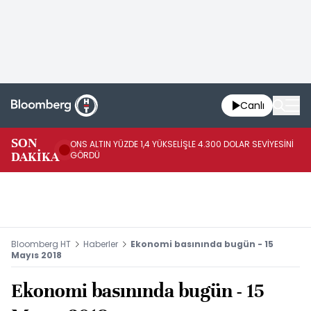
Canlı
SK
SON
ONS ALTIN YÜZDE 1,4 YÜKSELİŞLE 4.300 DOLAR SEVİYESİNİ
GE
DAKİKA
GÖRDÜ
DO
Bloomberg HT
Haberler
Ekonomi basınında bugün - 15
Mayıs 2018
Ekonomi basınında bugün - 15