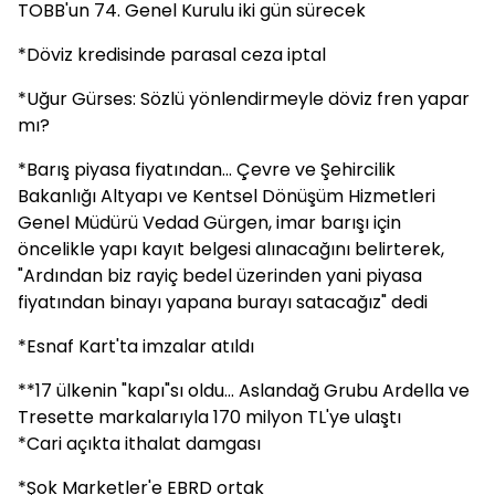
TOBB'un 74. Genel Kurulu iki gün sürecek
*Döviz kredisinde parasal ceza iptal
*Uğur Gürses: Sözlü yönlendirmeyle döviz fren yapar
mı?
*Barış piyasa fiyatından... Çevre ve Şehircilik
Bakanlığı Altyapı ve Kentsel Dönüşüm Hizmetleri
Genel Müdürü Vedad Gürgen, imar barışı için
öncelikle yapı kayıt belgesi alınacağını belirterek,
"Ardından biz rayiç bedel üzerinden yani piyasa
fiyatından binayı yapana burayı satacağız" dedi
*Esnaf Kart'ta imzalar atıldı
**17 ülkenin "kapı"sı oldu... Aslandağ Grubu Ardella ve
Tresette markalarıyla 170 milyon TL'ye ulaştı
*Cari açıkta ithalat damgası
*Şok Marketler'e EBRD ortak