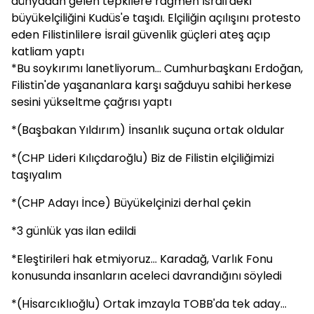
dünyadan gelen tepkilere rağmen İsrail'deki
büyükelçiliğini Kudüs'e taşıdı. Elçiliğin açılışını protesto
eden Filistinlilere İsrail güvenlik güçleri ateş açıp
katliam yaptı
*Bu soykırımı lanetliyorum... Cumhurbaşkanı Erdoğan,
Filistin'de yaşananlara karşı sağduyu sahibi herkese
sesini yükseltme çağrısı yaptı
*(Başbakan Yıldırım) İnsanlık suçuna ortak oldular
*(CHP Lideri Kılıçdaroğlu) Biz de Filistin elçiliğimizi
taşıyalım
*(CHP Adayı İnce) Büyükelçinizi derhal çekin
*3 günlük yas ilan edildi
*Eleştirileri hak etmiyoruz... Karadağ, Varlık Fonu
konusunda insanların aceleci davrandığını söyledi
*(Hİsarcıklıoğlu) Ortak imzayla TOBB'da tek aday...