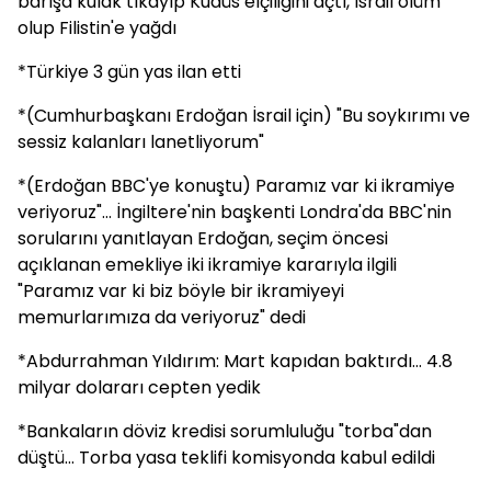
barışa kulak tıkayıp Kudüs elçiliğini açtı, İsrail ölüm
olup Filistin'e yağdı
*Türkiye 3 gün yas ilan etti
*(Cumhurbaşkanı Erdoğan İsrail için) "Bu soykırımı ve
sessiz kalanları lanetliyorum"
*(Erdoğan BBC'ye konuştu) Paramız var ki ikramiye
veriyoruz"... İngiltere'nin başkenti Londra'da BBC'nin
sorularını yanıtlayan Erdoğan, seçim öncesi
açıklanan emekliye iki ikramiye kararıyla ilgili
"Paramız var ki biz böyle bir ikramiyeyi
memurlarımıza da veriyoruz" dedi
*Abdurrahman Yıldırım: Mart kapıdan baktırdı... 4.8
milyar dolararı cepten yedik
*Bankaların döviz kredisi sorumluluğu "torba"dan
düştü... Torba yasa teklifi komisyonda kabul edildi