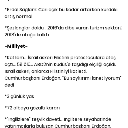
*Erdal Sağlam: Cari açık bu kadar artarken kurdaki
artış normal
*Şezlonglar doldu... 2016'da dibe vuran turizm sektörü
2018'de atağa kalktı
-Milliyet-
*Katliam... İsrail askeri Filistinli protestoculara ateş
açtı... 58 ölü... ABD2nin Kudüs'e taşıdığı elçiliği açıldı.
İsrail askeri, onlarca Filistinliyi katletti.
Cumhurbaşkanı Erdoğan, "Bu soykırımı lanetliyorum"
dedi
*3 günlük yas
*72 albaya gözaltı kararı
*"İngilizlere" teşvik daveti... İngiltere seyahatinde
yatırımcılarla buluşan Cumhurbaşkanı Erdoğan,