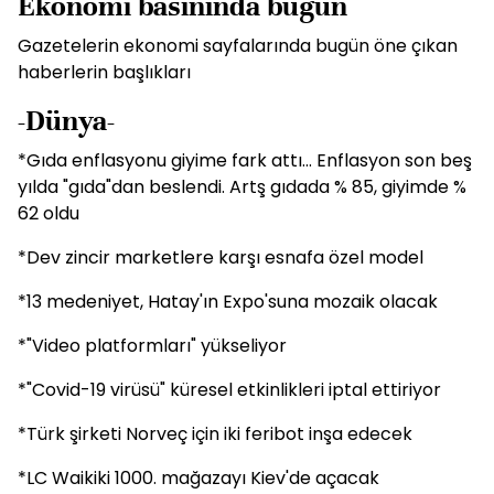
Ekonomi basınında bugün
Gazetelerin ekonomi sayfalarında bugün öne çıkan
haberlerin başlıkları
-Dünya-
*Gıda enflasyonu giyime fark attı... Enflasyon son beş
yılda "gıda"dan beslendi. Artş gıdada % 85, giyimde %
62 oldu
*Dev zincir marketlere karşı esnafa özel model
*13 medeniyet, Hatay'ın Expo'suna mozaik olacak
*"Video platformları" yükseliyor
*"Covid-19 virüsü" küresel etkinlikleri iptal ettiriyor
*Türk şirketi Norveç için iki feribot inşa edecek
*LC Waikiki 1000. mağazayı Kiev'de açacak