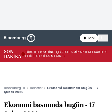
Canlı
SON
TÜRK TELEKOM İKİNCİ ÇEYREKTE 6 MİLYAR TL NET KAR ELDE
AB
DAKİKA
ETTİ; BEKLENTİ 4,9 MİLYAR TL
İR
Bloomberg HT
Haberler
Ekonomi basınında bugün - 17
Şubat 2020
Ekonomi basınında bugün - 17