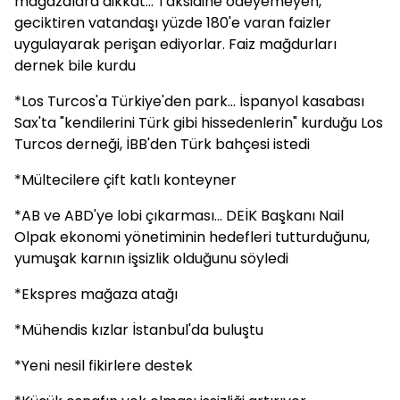
mağazalara dikkat... Taksidine ödeyemeyen,
geciktiren vatandaşı yüzde 180'e varan faizler
uygulayarak perişan ediyorlar. Faiz mağdurları
dernek bile kurdu
*Los Turcos'a Türkiye'den park... İspanyol kasabası
Sax'ta "kendilerini Türk gibi hissedenlerin" kurduğu Los
Turcos derneği, İBB'den Türk bahçesi istedi
*Mültecilere çift katlı konteyner
*AB ve ABD'ye lobi çıkarması... DEİK Başkanı Nail
Olpak ekonomi yönetiminin hedefleri tutturduğunu,
yumuşak karnın işsizlik olduğunu söyledi
*Ekspres mağaza atağı
*Mühendis kızlar İstanbul'da buluştu
*Yeni nesil fikirlere destek