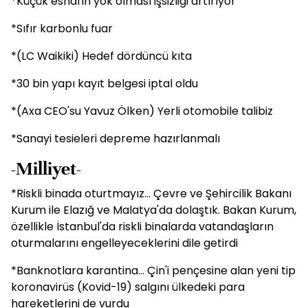
*Küçük esnafın yok olması işsizliği artırıyor
*Sıfır karbonlu fuar
*(LC Waikiki) Hedef dördüncü kıta
*30 bin yapı kayıt belgesi iptal oldu
*(Axa CEO'su Yavuz Ölken) Yerli otomobile talibiz
*Sanayi tesieleri depreme hazırlanmalı
-Milliyet-
*Riskli binada oturtmayız... Çevre ve Şehircilik Bakanı
Kurum ile Elazığ ve Malatya'da dolaştık. Bakan Kurum,
özellikle İstanbul'da riskli binalarda vatandaşların
oturmalarını engelleyeceklerini dile getirdi
*Banknotlara karantina... Çin'i pençesine alan yeni tip
koronavirüs (Kovid-19) salgını ülkedeki para
hareketlerini de vurdu