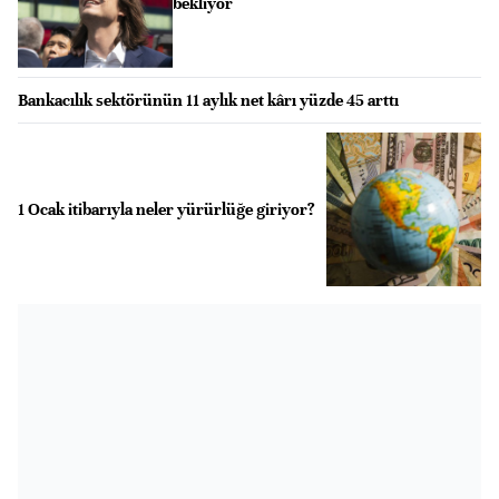
bekliyor
Bankacılık sektörünün 11 aylık net kârı yüzde 45 arttı
1 Ocak itibarıyla neler yürürlüğe giriyor?