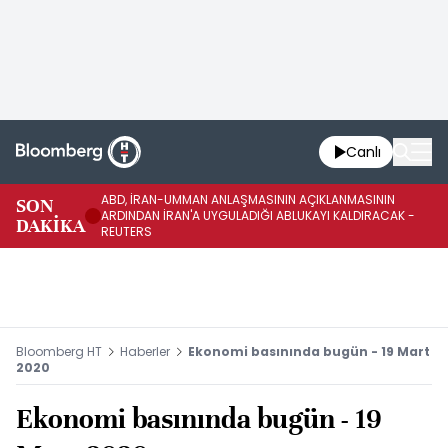
Canlı
ABD, İRAN-UMMAN ANLAŞMASININ AÇIKLANMASININ
AB
SON
ARDINDAN İRAN'A UYGULADIĞI ABLUKAYI KALDIRACAK -
GE
DAKİKA
REUTERS
UY
Bloomberg HT
Haberler
Ekonomi basınında bugün - 19 Mart
2020
Ekonomi basınında bugün - 19