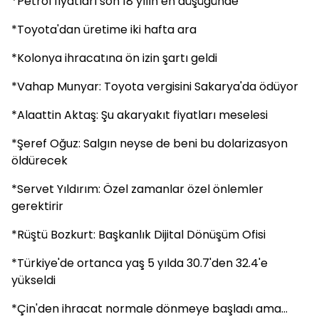
*Petrol fiyatları son 18 yılın en düşüğünde
*Toyota'dan üretime iki hafta ara
*Kolonya ihracatına ön izin şartı geldi
*Vahap Munyar: Toyota vergisini Sakarya'da ödüyor
*Alaattin Aktaş: Şu akaryakıt fiyatları meselesi
*Şeref Oğuz: Salgın neyse de beni bu dolarizasyon
öldürecek
*Servet Yıldırım: Özel zamanlar özel önlemler
gerektirir
*Rüştü Bozkurt: Başkanlık Dijital Dönüşüm Ofisi
*Türkiye'de ortanca yaş 5 yılda 30.7'den 32.4'e
yükseldi
*Çin'den ihracat normale dönmeye başladı ama...