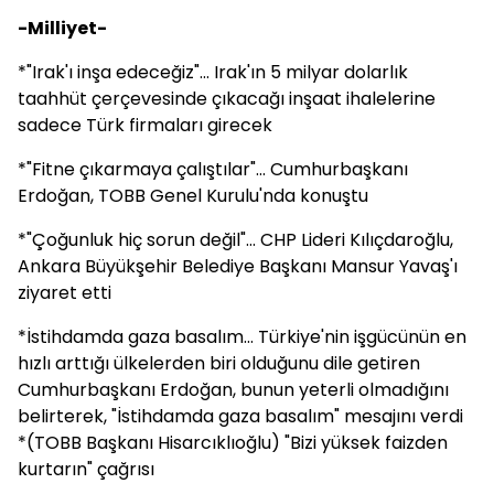
-Milliyet-
*"Irak'ı inşa edeceğiz"... Irak'ın 5 milyar dolarlık
taahhüt çerçevesinde çıkacağı inşaat ihalelerine
sadece Türk firmaları girecek
*"Fitne çıkarmaya çalıştılar"... Cumhurbaşkanı
Erdoğan, TOBB Genel Kurulu'nda konuştu
*"Çoğunluk hiç sorun değil"... CHP Lideri Kılıçdaroğlu,
Ankara Büyükşehir Belediye Başkanı Mansur Yavaş'ı
ziyaret etti
*İstihdamda gaza basalım... Türkiye'nin işgücünün en
hızlı arttığı ülkelerden biri olduğunu dile getiren
Cumhurbaşkanı Erdoğan, bunun yeterli olmadığını
belirterek, "İstihdamda gaza basalım" mesajını verdi
*(TOBB Başkanı Hisarcıklıoğlu) "Bizi yüksek faizden
kurtarın" çağrısı