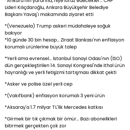
*Ankara'nın yararına, niye itiraz edecekler... CHP
Lideri Kılıçdaroğlu, Ankara Büyükşehir Belediye
Başkanı Yavaş'ı makamında ziyaret etti
*(Venezuela) Trump askeri müdahaleye soğuk
bakıyor
*10 günde 30 bin hesap... Ziraat Bankası'nın enflasyon
korumalı ürünlerine büyük talep
*Yerli ama evrensel... İstanbul Sanayi Odası'nın (İSO)
dün gerçekleştirilen 14. Sanayi Kongresi'nde ithal ürün
hayranlığı ve yerli fetişizmi tartışması dikkat çekti
*Asker ve polise özel yerli cep
*(Vakıfbank) enflasyon korumalı 3 yeni ürün
*Aksaray'a 1.7 milyar TL'lik Mercedes katkısı
*Girmek bir tık çıkmak bir ömür... Bazı abonelikleri
bitirmek gerçekten çok zor