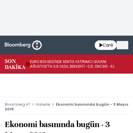
Canlı
SON
EURO BÖLGESİ'NDE SENTIX YATIRIMCI GÜVENİ
İR
DAKİKA
AĞUSTOS'TA 0,9 OLDU, BEKLENTİ -0,5; ÖNCEKİ -3,1
DE
Bloomberg HT
Haberler
Ekonomi basınında bugün - 3 Mayıs
2019
Ekonomi basınında bugün - 3