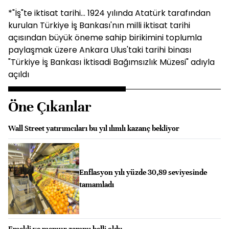
*"İş"te iktisat tarihi... 1924 yılında Atatürk tarafından
kurulan Türkiye İş Bankası'nın milli iktisat tarihi
açısından büyük öneme sahip birikimini toplumla
paylaşmak üzere Ankara Ulus'taki tarihi binası
"Türkiye İş Bankası İktisadi Bağımsızlık Müzesi" adıyla
açıldı
Öne Çıkanlar
Wall Street yatırımcıları bu yıl ılımlı kazanç bekliyor
Enflasyon yılı yüzde 30,89 seviyesinde
tamamladı
Emekli ve memur zammı belli oldu