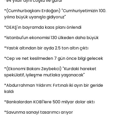
*94 yıldır aynı coşku ve gurur
*(Cumhurbaşkanı Erdoğan) "Cumhuriyetimizin 100.
yılına büyük uyanışla gidiyoruz"
*DEAŞ'ın bayramda kaos planı önlendi
*İstanbul'un ekonomisi 130 ülkeden daha büyük
*Yastık altından bir ayda 2.5 ton altın çıktı
*Cep ve net kesilmeden 7 gün önce bilgi gelecek
*(Ekonomi Bakanı Zeybekci) "Kurdaki hareket
spekülatif, iyileşme mutlaka yaşanacak"
*Abdurrahman Yıldırım: Fırtınalı iki ayın bir geride
kaldı
*Bankalardan KOBİ'lere 500 milyar dolar aktı
*Savunma sanayi tasarımcı arıyor