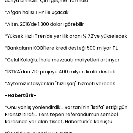
dünya birincisi "Çin'i geçme" formülü
*Afgan halısı THY ile uçacak
*Altın, 2018'de 1.300 doları görebilir
*Yüksek Hızlı Tren'de yerlilik oranı % 72'ye yükselecek
*Bankaların KOBİ'lere kredi desteği 500 milyar TL
*Celal Koloğlu: İhale mevzuatı maliyetleri artırıyor
*İSTKA'dan 710 projeye 400 milyon liralık destek
*Aytemiz istasyonları "hızlı şarj" hizmeti verecek
-Habertürk-
*Onu yanlış yönlendirdik... Barzani'nin "istifa" ettiği gün
Fransız itirafı... Ters tepen referandumun sembol
karesinde yer alan Tissot, Habertürk'e konuştu