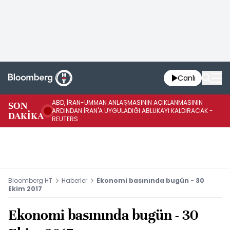
Canlı
ABD, İRAN-UMMAN ANLAŞMASININ AÇIKLANMASININ
AB
SON
ARDINDAN İRAN'A UYGULADIĞI ABLUKAYI KALDIRACAK -
GE
DAKİKA
REUTERS
UY
Bloomberg HT
Haberler
Ekonomi basınında bugün - 30
Ekim 2017
Ekonomi basınında bugün - 30