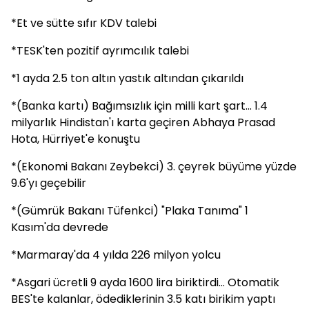
*Et ve sütte sıfır KDV talebi
*TESK'ten pozitif ayrımcılık talebi
*1 ayda 2.5 ton altın yastık altından çıkarıldı
*(Banka kartı) Bağımsızlık için milli kart şart... 1.4
milyarlık Hindistan'ı karta geçiren Abhaya Prasad
Hota, Hürriyet'e konuştu
*(Ekonomi Bakanı Zeybekci) 3. çeyrek büyüme yüzde
9.6'yı geçebilir
*(Gümrük Bakanı Tüfenkci) "Plaka Tanıma" 1
Kasım'da devrede
*Marmaray'da 4 yılda 226 milyon yolcu
*Asgari ücretli 9 ayda 1600 lira biriktirdi... Otomatik
BES'te kalanlar, ödediklerinin 3.5 katı birikim yaptı