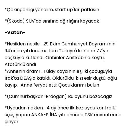
*Çekingenliği yenelim, start up'lar patlasın
*(Skoda) SUV'da sınıfına ağırlığını koyacak
-Vatan-
*Nesilden nesile... 29 Ekim Cumhuriyet Bayramı'nın
94'üncü yıl dönümü tüm Türkiye'de 7'den 77'ye
coşkuyla kutlandı. Onbinler Anıtkabir'e koştu,
Atatürk'ü andı
*Annenin dramı... Tülay Kaya'nın eşi iki çocuğuyla
Irak'ta DEAŞ'a katıldı. Öldürüldü, kızı esir düştü, oğlu
kayıp... Anne feryat etti: Çocuklarımı bulun
*(Cumhurbaşkanı Erdoğan) Bu oyunu bozacağız
*Uydudan naklen... 4 ay önce ilk kez uydu kontrollü
uçuş yapan ANKA-S İHA yıl sonunda TSK envanterine
giriyor