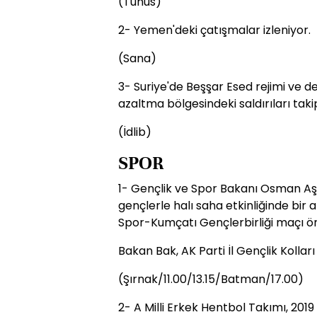
(Tunus)
2- Yemen'deki çatışmalar izleniyor.
(Sana)
3- Suriye'de Beşşar Esed rejimi ve des
azaltma bölgesindeki saldırıları takip
(İdlib)
SPOR
1- Gençlik ve Spor Bakanı Osman Aşkı
gençlerle halı saha etkinliğinde bir a
Spor-Kumçatı Gençlerbirliği maçı ön
Bakan Bak, AK Parti İl Gençlik Kollar
(Şırnak/11.00/13.15/Batman/17.00)
2- A Milli Erkek Hentbol Takımı, 20