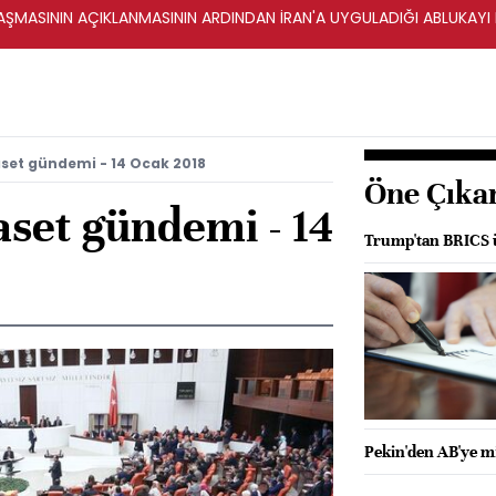
ŞMASININ AÇIKLANMASININ ARDINDAN İRAN'A UYGULADIĞI ABLUKAYI
set gündemi - 14 Ocak 2018
Öne Çıka
aset gündemi - 14
Trump'tan BRICS ü
Pekin'den AB'ye m