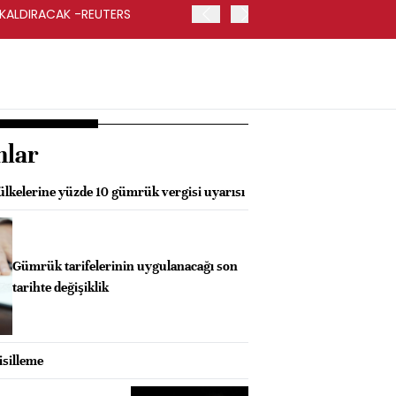
 KALDIRACAK -REUTERS
ABD DIŞİŞLERİ BAKANLIĞI
UYGULANACAK
nlar
lkelerine yüzde 10 gümrük vergisi uyarısı
Gümrük tarifelerinin uygulanacağı son
tarihte değişiklik
isilleme