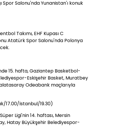
ı Spor Salonu'nda Yunanistan'ı konuk
entbol Takımı, EHF Kupası C
onu Atatürk Spor Salonu'nda Polonya
ecek.
'nde 15. hafta, Gaziantep Basketbol-
lediyespor-Eskişehir Basket, Muratbey
alatasaray Odeabank maçlarıyla
k/17.00/İstanbul/19.30)
per Ligi'nin 14. haftası, Mersin
ay, Hatay Büyükşehir Belediyespor-