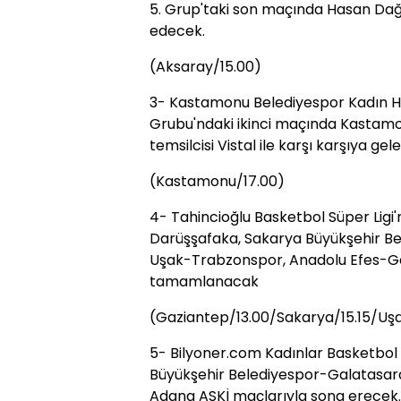
5. Grup'taki son maçında Hasan Dağ
edecek.
(Aksaray/15.00)
3- Kastamonu Belediyespor Kadın H
Grubu'ndaki ikinci maçında Kastam
temsilcisi Vistal ile karşı karşıya gel
(Kastamonu/17.00)
4- Tahincioğlu Basketbol Süper Ligi
Darüşşafaka, Sakarya Büyükşehir Be
Uşak-Trabzonspor, Anadolu Efes-G
tamamlanacak
(Gaziantep/13.00/Sakarya/15.15/Uşa
5- Bilyoner.com Kadınlar Basketbol Sü
Büyükşehir Belediyespor-Galatasar
Adana ASKİ maçlarıyla sona erecek.