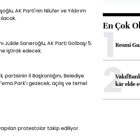
lu, AK Parti'nin Nilüfer ve Yıldırım
tılacak.
En Çok O
1
 Jülide Sarıeroğlu, AK Parti Gölbaşı 5.
Resmi Ga
ne iştirak edecek.
2
partisinin İl Başkanlığını, Belediye
VakıfBank
, Tema Park'ı gezecek, açılış ve temel
kâr elde e
yapılan protestolar takip ediliyor.