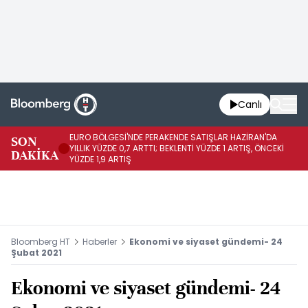
Canlı
EURO BÖLGESİ'NDE PERAKENDE SATIŞLAR HAZİRAN'DA
EU
SON
YILLIK YÜZDE 0,7 ARTTI; BEKLENTİ YÜZDE 1 ARTIŞ, ÖNCEKİ
AY
DAKİKA
YÜZDE 1,9 ARTIŞ
ÖN
Bloomberg HT
Haberler
Ekonomi ve siyaset gündemi- 24
Şubat 2021
Ekonomi ve siyaset gündemi- 24