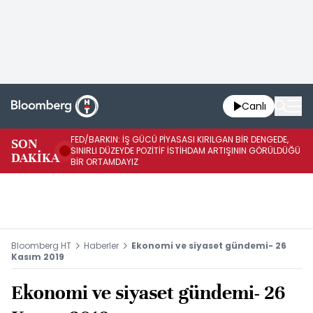
Canlı
FED/BARKIN: İŞ GÜCÜ PİYASASI KIRILGAN BİR DENGEDE,
SON
İŞ
SINIRLI DÜZEYDE POZİTİF İSTİHDAM ARTIŞININ GÖRÜLDÜĞÜ
DAKİKA
SÜ
BİR ORTAMDAYIZ
Bloomberg HT
Haberler
Ekonomi ve siyaset gündemi- 26
Kasım 2019
Ekonomi ve siyaset gündemi- 26