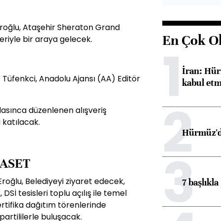
roğlu, Ataşehir Sheraton Grand
En Çok O
eriyle bir araya gelecek.
1
İran: Hür
Tüfenkci, Anadolu Ajansı (AA) Editör
kabul etm
2
asınca düzenlenen alışveriş
 katılacak.
Hürmüz'de
3
ASET
Eroğlu, Belediyeyi ziyaret edecek,
7 başlıkla
Sİ tesisleri toplu açılış ile temel
tifika dağıtım törenlerinde
partililerle buluşacak.