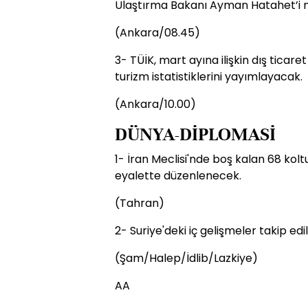
Ulaştırma Bakanı Ayman Hatahet’i
(Ankara/08.45)
3- TÜİK, mart ayına ilişkin dış ticaret i
turizm istatistiklerini yayımlayacak.
(Ankara/10.00)
DÜNYA-DİPLOMASİ
1- İran Meclisi'nde boş kalan 68 koltuk
eyalette düzenlenecek.
(Tahran)
2- Suriye'deki iç gelişmeler takip edil
(Şam/Halep/İdlib/Lazkiye)
AA