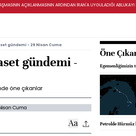
ŞMASININ AÇIKLANMASININ ARDINDAN İRAN'A UYGULADIĞI ABLUKAYI
aset gündemi - 29 Nisan Cuma
Öne Çıka
aset gündemi -
Egemenliğimizin t
de öne çıkanlar
Petrolde Hürmüz