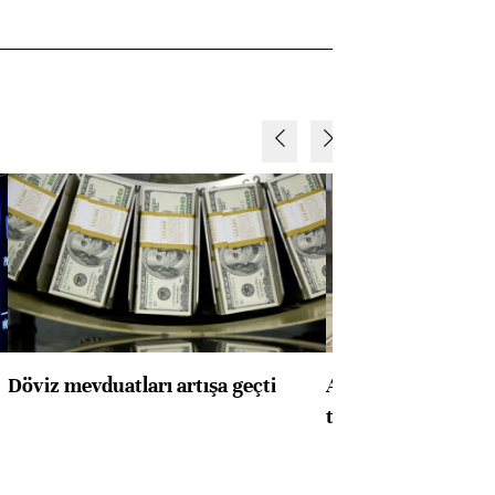
Döviz mevduatları artışa geçti
ABD'de konut başla
toparlandı