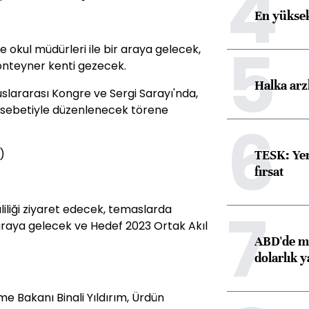
4
En yüksek
5
'te okul müdürleri ile bir araya gelecek,
 konteyner kenti gezecek.
Halka arz
luslararası Kongre ve Sergi Sarayı'nda,
ünasebetiyle düzenlenecek törene
6
)
TESK: Yen
fırsat
7
liliği ziyaret edecek, temaslarda
araya gelecek ve Hedef 2023 Ortak Akıl
ABD'de ma
dolarlık y
me Bakanı Binali Yıldırım, Ürdün