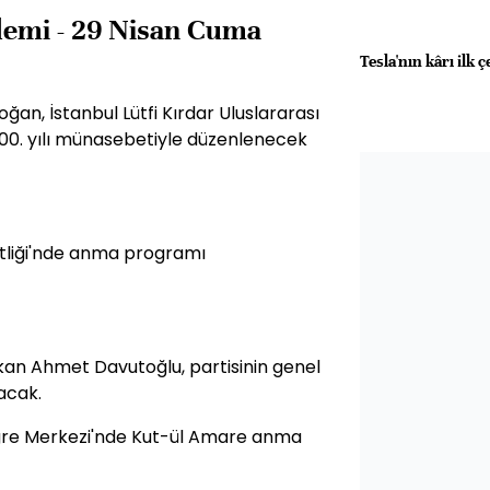
demi - 29 Nisan Cuma
Tesla'nın kârı ilk 
n, İstanbul Lütfi Kırdar Uluslararası
100. yılı münasebetiyle düzenlenecek
hitliği'nde anma programı
kan Ahmet Davutoğlu, partisinin genel
acak.
ongre Merkezi'nde Kut-ül Amare anma