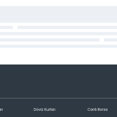
rı
Döviz Kurları
Canlı Borsa