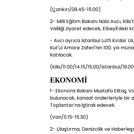
(Çankırı/09.45-15.00)
2- Milli Eğitim Bakanı Nabi Avcı, Kilis
Valiliği ziyaret edecek, Elbeyli'deki
- Avcı ayrıca İstanbul Lütfi Kırdar U
Kut'ül Amare Zaferi'nin 100. yılı m
katılacak.
(Kilis/11.00/14.15/15.00/İstanbul/19.00
EKONOMİ
1- Ekonomi Bakanı Mustafa Elitaş, Va
bulunacak, kanaat önderleriyle bir 
Toplantısı’na iştirak edecek.
(Van/11.15-15.30)
2- Ulaştırma, Denizcilik ve Haberleş