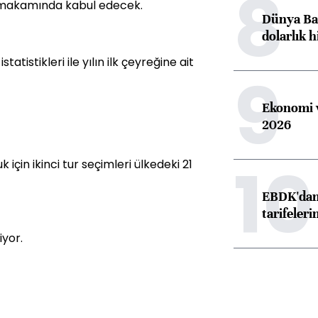
8
 makamında kabul edecek.
Dünya Ban
dolarlık h
statistikleri ile yılın ilk çeyreğine ait
9
Ekonomi v
2026
10
 için ikinci tur seçimleri ülkedeki 21
EBDK'dan 
tarifeleri
iyor.