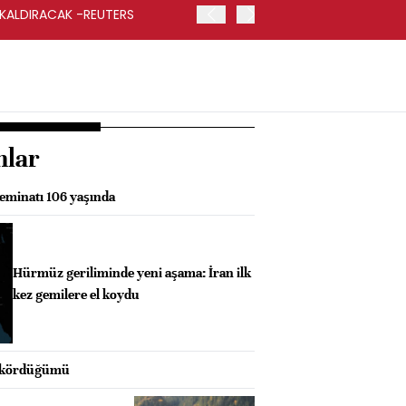
 KALDIRACAK -REUTERS
ABD DIŞİŞLERİ BAKANLIĞI
UYGULANACAK
nlar
eminatı 106 yaşında
Hürmüz geriliminde yeni aşama: İran ilk
kez gemilere el koydu
 kördüğümü