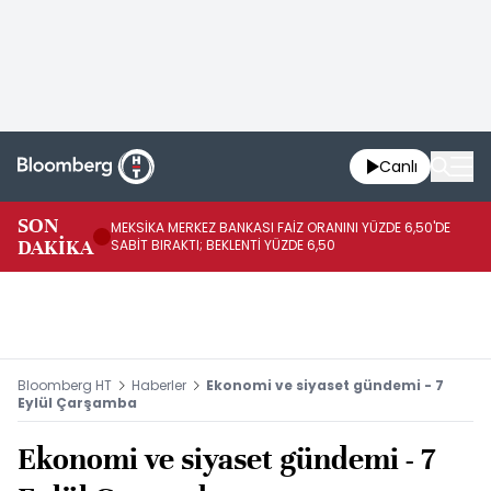
Canlı
SON
MEKSİKA MERKEZ BANKASI FAİZ ORANINI YÜZDE 6,50'DE
OY
DAKİKA
SABİT BIRAKTI; BEKLENTİ YÜZDE 6,50
AÇ
Bloomberg HT
Haberler
Ekonomi ve siyaset gündemi - 7
Eylül Çarşamba
Ekonomi ve siyaset gündemi - 7