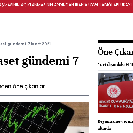
ŞMASININ AÇIKLANMASININ ARDINDAN İRAN'A UYGULADIĞI ABLUKAYI
aset gündemi-7 Mart 2021
Öne Çıka
aset gündemi-7
Yurt dışındaki H-1
den öne çıkanlar
Beyanname vermeye
altında