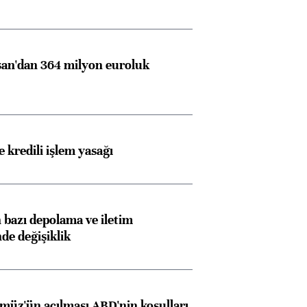
an'dan 364 milyon euroluk
 kredili işlem yasağı
bazı depolama ve iletim
nde değişiklik
müz'ün açılması ABD'nin koşulları