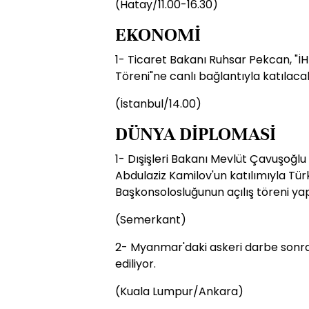
(Hatay/11.00-16.30)
EKONOMİ
1- Ticaret Bakanı Ruhsar Pekcan, "İH
Töreni"ne canlı bağlantıyla katılaca
(İstanbul/14.00)
DÜNYA DİPLOMASİ
1- Dışişleri Bakanı Mevlüt Çavuşoğlu
Abdulaziz Kamilov'un katılımıyla Tü
Başkonsolosluğunun açılış töreni ya
(Semerkant)
2- Myanmar'daki askeri darbe sonras
ediliyor.
(Kuala Lumpur/Ankara)