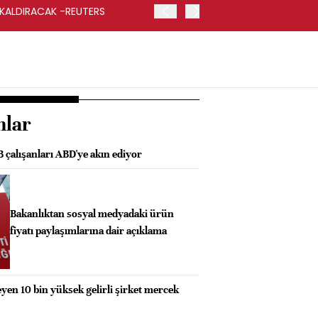
 KALDIRACAK -REUTERS
ABD DIŞİŞLERİ BAKANLIĞI
UYGULANACAK
nlar
B çalışanları ABD'ye akın ediyor
Bakanlıktan sosyal medyadaki ürün
fiyatı paylaşımlarına dair açıklama
n 10 bin yüksek gelirli şirket mercek