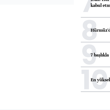
7
kabul etm
8
Hürmüz'de
9
7 başlıkla
10
En yüksek