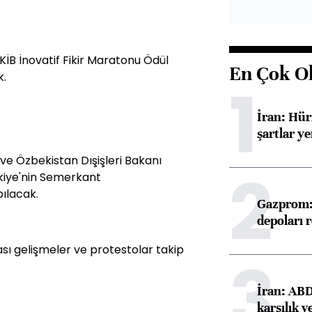
KİB İnovatif Fikir Maratonu Ödül
En Çok O
k.
1
İran: Hü
şartlar ye
 ve Özbekistan Dışişleri Bakanı
2
rkiye'nin Semerkant
pılacak.
Gazprom: 
depoları 
ı gelişmeler ve protestolar takip
3
İran: ABD 
karşılık v