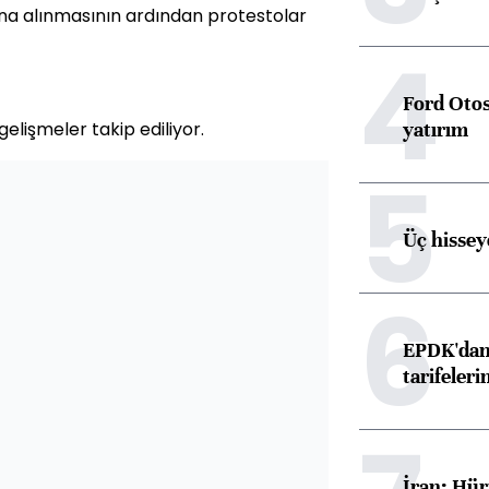
ına alınmasının ardından protestolar
4
Ford Otos
yatırım
gelişmeler takip ediliyor.
5
Üç hisseye
6
EPDK'dan 
tarifeleri
İran: Hür