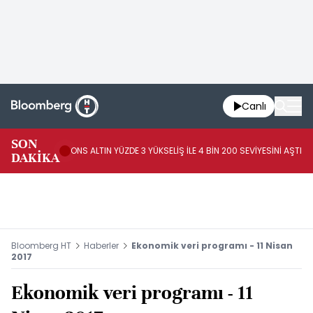
Canlı
AB
SON
ONS ALTIN YÜZDE 3 YÜKSELİŞ İLE 4 BİN 200 SEVİYESİNİ AŞTI
44
DAKİKA
AR
Bloomberg HT
Haberler
Ekonomik veri programı - 11 Nisan
2017
Ekonomik veri programı - 11