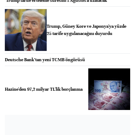
"Trump tarife erteleme süresini 1 Ağustos'a uzatacak"
Trump, Güney Kore ve Japonya'ya yüzde
25 tarife uygulanacağını duyurdu
Deutsche Bank’tan yeni TCMB öngörüsü
Hazine'den 97,2 milyar TL'lik borçlanma