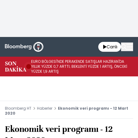
Canlı
EURO BÖLGESİ'NDE PERAKENDE SATIŞLAR HAZİRAN'DA
EU
SON
YILLIK YÜZDE 0,7 ARTTI; BEKLENTİ YÜZDE 1 ARTIŞ, ÖNCEKİ
AY
DAKİKA
YÜZDE 1,9 ARTIŞ
ÖN
Bloomberg HT
Haberler
Ekonomik veri programı - 12 Mart
2020
Ekonomik veri programı - 12