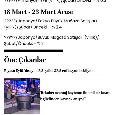
?????/Almanya/TEFE (yıllık)/Şubat/Önceki: + % 0.3
18 Mart - 23 Mart Arası
?????/Japonya/Tokyo Büyük Mağaza Satışları
(yıllık)/Şubat/Önceki: - % 2.4
?????/Japonya/Büyük Mağaza Satışları (yıllık)/
Şubat/Önceki: - % 3.1
Öne Çıkanlar
Piyasa Eylül'de aylık 2,5, yıllık 32,5 enflasyon bekliyor
"Rekabet avantaj kaybının önemli bir kısmı
işgücünden kaynaklanıyor"