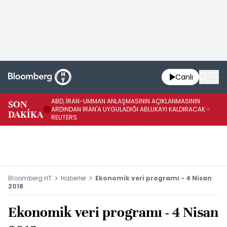
Canlı
ABD, İRAN-UMMAN ANLAŞMASININ AÇIKLANMASININ
AB
SON
ARDINDAN İRAN'A UYGULADIĞI ABLUKAYI KALDIRACAK -
GE
DAKİKA
REUTERS
UY
Bloomberg HT
Haberler
Ekonomik veri programı - 4 Nisan
2018
Ekonomik veri programı - 4 Nisan