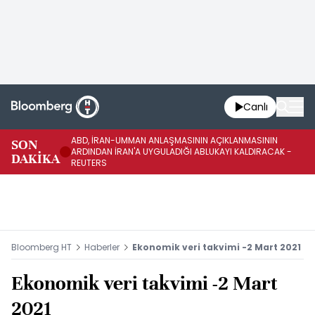
Canlı
ABD, İRAN-UMMAN ANLAŞMASININ AÇIKLANMASININ
AB
SON
ARDINDAN İRAN'A UYGULADIĞI ABLUKAYI KALDIRACAK -
GE
DAKİKA
REUTERS
UY
Bloomberg HT
Haberler
Ekonomik veri takvimi -2 Mart 2021
Ekonomik veri takvimi -2 Mart
2021