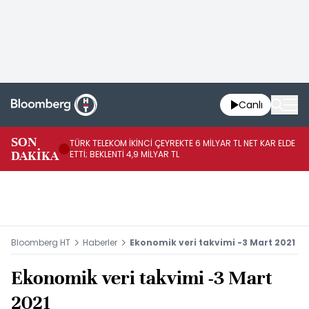
Canlı
SON
TÜRK TELEKOM İKİNCİ ÇEYREKTE 6 MİLYAR TL NET KAR ELDE
AB
DAKİKA
ETTİ; BEKLENTİ 4,9 MİLYAR TL
İR
Bloomberg HT
Haberler
Ekonomik veri takvimi -3 Mart 2021
Ekonomik veri takvimi -3 Mart
2021