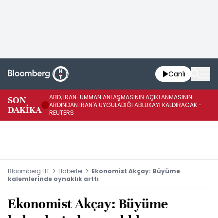
Canlı
ABD, İRAN-UMMAN ANLAŞMASININ AÇIKLANMASININ
AB
SON
ARDINDAN İRAN'A UYGULADIĞI ABLUKAYI KALDIRACAK -
GE
DAKİKA
REUTERS
UY
Bloomberg HT
Haberler
Ekonomist Akçay: Büyüme
kalemlerinde oynaklık arttı
Ekonomist Akçay: Büyüme