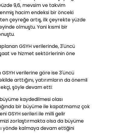
 yüzde 9,6, mevsim ve takvim
rlenmiş hacim endeksi bir önceki
ten çeyreğe artış, ilk çeyrekte yüzde
eyinde olmuştu. Yani kısmi bir
onuştu.
planan GSYH verilerinde, 3'üncü
şaat ve hizmet sektörlerinin öne
SYH verilerine göre ise 3'üncü
ekilde arttığını, yatırımların da önemli
ekçi, şöyle devam etti:
 büyüme kaydedilmesi olası
lığında bir büyüme ile kapatmamız çok
 GSYH serileri ile milli gelir
şimizi zorlaştırmakta olsa da büyüme
arı yönde kalmaya devam ettiğini