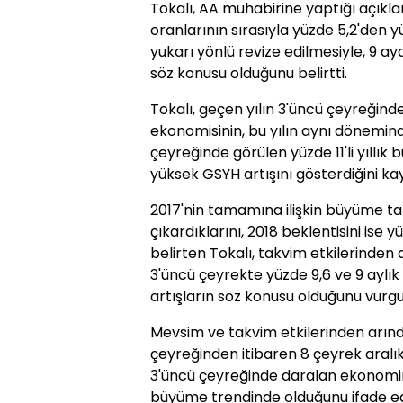
Tokalı, AA muhabirine yaptığı açıkla
oranlarının sırasıyla yüzde 5,2'den y
yukarı yönlü revize edilmesiyle, 9 a
söz konusu olduğunu belirtti.
Tokalı, geçen yılın 3'üncü çeyreğind
ekonomisinin, bu yılın aynı döneminde y
çeyreğinde görülen yüzde 11'li yıll
yüksek GSYH artışını gösterdiğini kay
2017'nin tamamına ilişkin büyüme ta
çıkardıklarını, 2018 beklentisini ise 
belirten Tokalı, takvim etkilerinden a
3'üncü çeyrekte yüzde 9,6 ve 9 aylı
artışların söz konusu olduğunu vurgu
Mevsim ve takvim etkilerinden arındı
çeyreğinden itibaren 8 çeyrek aralı
3'üncü çeyreğinde daralan ekonomini
büyüme trendinde olduğunu ifade ede