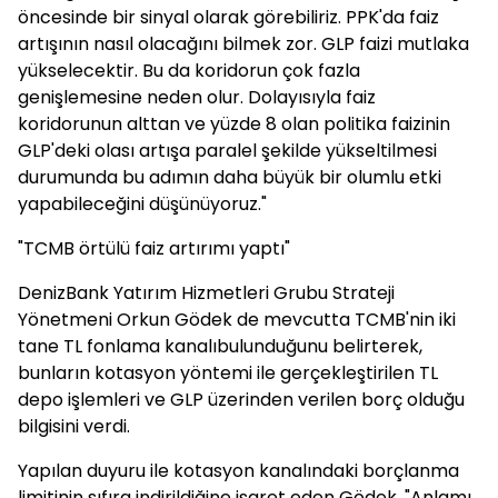
öncesinde bir sinyal olarak görebiliriz. PPK'da faiz
artışının nasıl olacağını bilmek zor. GLP faizi mutlaka
yükselecektir. Bu da koridorun çok fazla
genişlemesine neden olur. Dolayısıyla faiz
koridorunun alttan ve yüzde 8 olan politika faizinin
GLP'deki olası artışa paralel şekilde yükseltilmesi
durumunda bu adımın daha büyük bir olumlu etki
yapabileceğini düşünüyoruz."
"TCMB örtülü faiz artırımı yaptı"
DenizBank Yatırım Hizmetleri Grubu Strateji
Yönetmeni Orkun Gödek de mevcutta TCMB'nin iki
tane TL fonlama kanalıbulunduğunu belirterek,
bunların kotasyon yöntemi ile gerçekleştirilen TL
depo işlemleri ve GLP üzerinden verilen borç olduğu
bilgisini verdi.
Yapılan duyuru ile kotasyon kanalındaki borçlanma
limitinin sıfıra indirildiğine işaret eden Gödek, "Anlamı