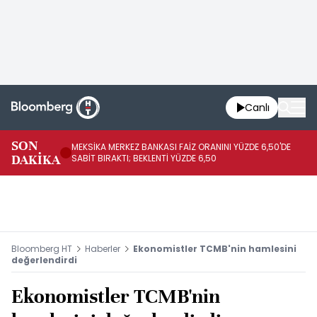
Canlı
SON
MEKSİKA MERKEZ BANKASI FAİZ ORANINI YÜZDE 6,50'DE
OY
DAKİKA
SABİT BIRAKTI; BEKLENTİ YÜZDE 6,50
AÇ
Bloomberg HT
Haberler
Ekonomistler TCMB'nin hamlesini
değerlendirdi
Ekonomistler TCMB'nin