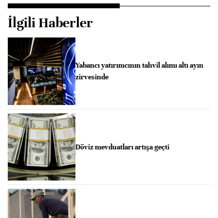
İlgili Haberler
Yabancı yatırımcının tahvil alımı altı ayın
zirvesinde
Döviz mevduatları artışa geçti