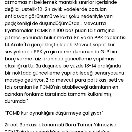
atmamasını beklemek mantıklı sınırlar içerisinde
değildi. Üstelik 12-24 aylık vadelerde bozulan
enflasyon görünümü ve kur şoku nedeniyle yeni
geçişkenliği de düşündüğümüzde... Mevcutta
fiyatlamalar TCMB'nin 100 baz puan faiz artışına
gitmesi yönünde bulunmakta. En yakın PPK toplantısı
14 Aralık'ta gerçekleştirilecek. Mevcut sepet kur
seviyeleri ile PPK'ya girmemiz durumunda GLP'nin
borç verme faiz oranında güncelleme yapılması
olasılığı arttı. Bu düşünce ise yüzde 13-14 aralığında
bir noktada güncelleme yapılabileceği senaryosunu
masaya getiriyor. Zira mevcut para politikası seti ve
faiz oranları ile TCMB'nin atabileceği adımların en
azından fonlama tarafında tamamı kullanılmış
durumda."
"TCMB kur oynaklığını düşürmeye çalışıyor"
Ziraat Bankası ekonomisti Bora Tamer Yılmaz ise
TCMB'nin kur oynaklığını düşürmeye çalıştığını,