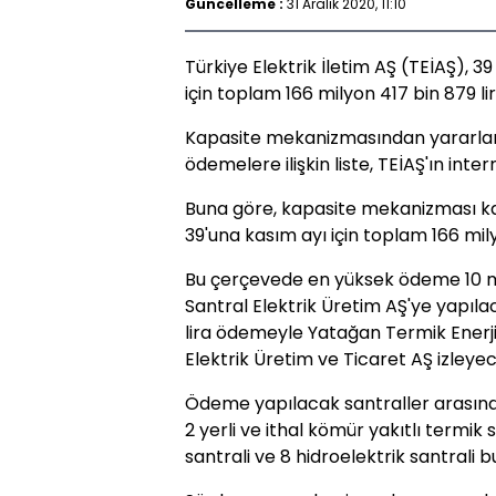
Güncelleme :
31 Aralık 2020, 11:10
Türkiye Elektrik İletim AŞ (TEİAŞ), 3
için toplam 166 milyon 417 bin 879 
Kapasite mekanizmasından yararlan
ödemelere ilişkin liste, TEİAŞ'ın inte
Buna göre, kapasite mekanizması k
39'una kasım ayı için toplam 166 mil
Bu çerçevede en yüksek ödeme 10 mi
Santral Elektrik Üretim AŞ'ye yapılaca
lira ödemeyle Yatağan Termik Enerj
Elektrik Üretim ve Ticaret AŞ izleye
Ödeme yapılacak santraller arasında 
2 yerli ve ithal kömür yakıtlı termik s
santrali ve 8 hidroelektrik santrali b