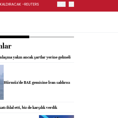
 KALDIRACAK -REUTERS
ABD DIŞİŞLERİ BAKANLIĞI
UYGULANACAK
nlar
nlaşma yakın ancak şartlar yerine gelmeli
Hürmüz'de BAE gemisine İran saldırısı
ı ihlal etti, biz de karşılık verdik