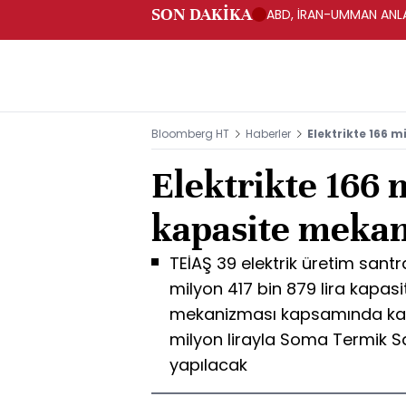
SON DAKİKA
ABD, İRAN-UMMAN ANLA
Bloomberg HT
Haberler
Elektrikte 166 m
Elektrikte 166 m
kapasite mekan
TEİAŞ 39 elektrik üretim santr
milyon 417 bin 879 lira kapa
mekanizması kapsamında kası
milyon lirayla Soma Termik Sa
yapılacak