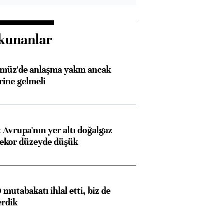
kunanlar
rmüz'de anlaşma yakın ancak
rine gelmeli
Avrupa'nın yer altı doğalgaz
rekor düzeyde düşük
mutabakatı ihlal etti, biz de
erdik