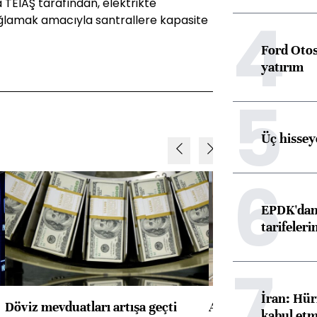
EİAŞ tarafından, elektrikte
4
 sağlamak amacıyla santrallere kapasite
Ford Otos
yatırım
5
Üç hisseye
6
EPDK'dan 
tarifeleri
7
İran: Hür
Döviz mevduatları artışa geçti
ABD'de konut başla
kabul etm