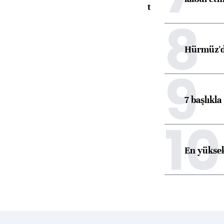
toparlandı
8
Hürmüz'de
9
7 başlıkla
10
En yüksek