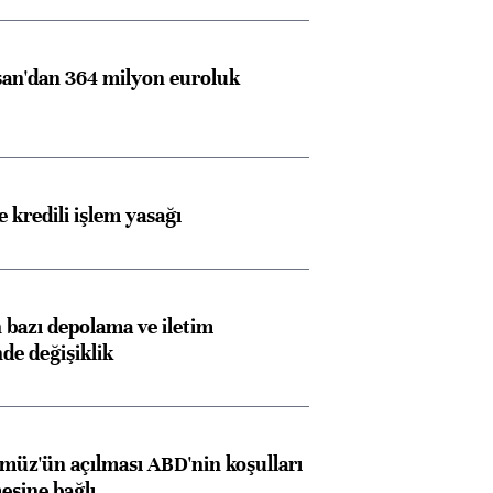
an'dan 364 milyon euroluk
 kredili işlem yasağı
Almanya, Commerzbank
Ba
bazı depolama ve iletim
konusunda Unicredit ile
me
nde değişiklik
görüşmelere hazırlanıyor
müz'ün açılması ABD'nin koşulları
ngıçları
esine bağlı