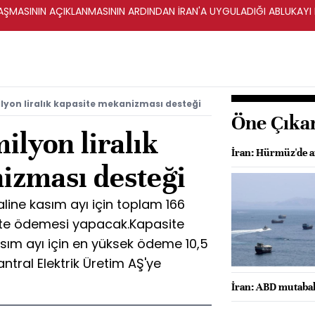
ŞMASININ AÇIKLANMASININ ARDINDAN İRAN'A UYGULADIĞI ABLUKAYI
ilyon liralık kapasite mekanizması desteği
Öne Çıka
ilyon liralık
İran: Hürmüz'de a
izması desteği
aline kasım ayı için toplam 166
site ödemesi yapacak.Kapasite
m ayı için en yüksek ödeme 10,5
ntral Elektrik Üretim AŞ'ye
İran: ABD mutabakat