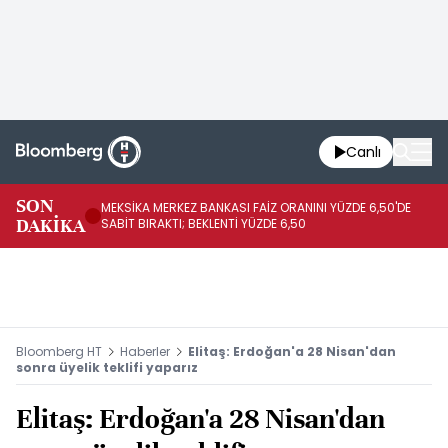
Canlı
SON
MEKSİKA MERKEZ BANKASI FAİZ ORANINI YÜZDE 6,50'DE
OY
DAKİKA
SABİT BIRAKTI; BEKLENTİ YÜZDE 6,50
AÇ
Bloomberg HT
Haberler
Elitaş: Erdoğan'a 28 Nisan'dan
sonra üyelik teklifi yaparız
Elitaş: Erdoğan'a 28 Nisan'dan