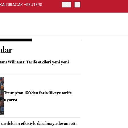
 KALDIRACAK -REUTERS
ABD DIŞİŞLERİ BAKANLIĞI
UYGULANACAK
nlar
nı Williams: Tarife etkileri yeni yeni
Trump'tan 150'den fazla ülkeye tarife
uyarısı
 tarifelerin etkisiyle daralmaya devam etti