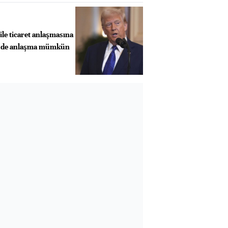
le ticaret anlaşmasına
le de anlaşma mümkün