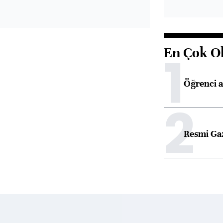
En Çok O
1
Öğrenci a
2
Resmi Ga