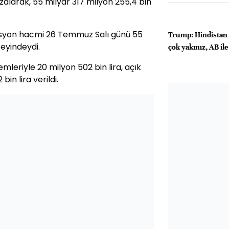
zalarak, 55 milyar 317 milyon 255,4 bin
isyon hacmi 26 Temmuz Salı günü 55
Trump: Hindistan i
zeyindeydi.
çok yakınız, AB i
mleriyle 20 milyon 502 bin lira, açık
in lira verildi.