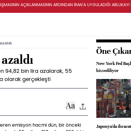
ŞMASININ AÇIKLANMASININ ARDINDAN İRAN'A UYGULADIĞI ABLUKAYI
azaldı
Öne Çıka
azaldı
New York Fed Başka
 94,82 bin lira azalarak, 55
hissediliyor
ra olarak gerçekleşti
teren emisyon hacmi dün, bir önceki
Japonya'da ihracat