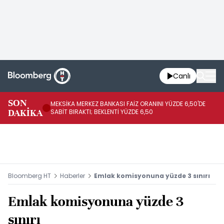
Canlı
SON
MEKSİKA MERKEZ BANKASI FAİZ ORANINI YÜZDE 6,50'DE
OY
DAKİKA
SABİT BIRAKTI; BEKLENTİ YÜZDE 6,50
AÇ
Bloomberg HT
Haberler
Emlak komisyonuna yüzde 3 sınırı
Emlak komisyonuna yüzde 3
sınırı