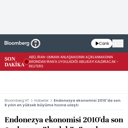
Canlı
ABD, İRAN-UMMAN ANLAŞMASININ AÇIKLANMASININ
AB
SON
ARDINDAN İRAN'A UYGULADIĞI ABLUKAYI KALDIRACAK -
GE
DAKİKA
REUTERS
UY
Bloomberg HT
Haberler
Endonezya ekonomisi 2010'da son
6 yılın en yüksek büyüme hızına ulaştı
Endonezya ekonomisi 2010'da son