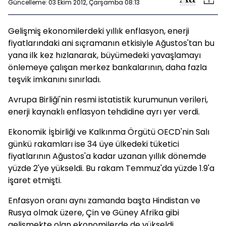
Güncelleme: 03 Ekim 2012, Çarşamba 08:13
Gelişmiş ekonomilerdeki yıllık enflasyon, enerji
fiyatlarındaki ani sıçramanın etkisiyle Ağustos'tan bu
yana ilk kez hızlanarak, büyümedeki yavaşlamayı
önlemeye çalışan merkez bankalarının, daha fazla
teşvik imkanını sınırladı.
Avrupa Birliği'nin resmi istatistik kurumunun verileri,
enerji kaynaklı enflasyon tehdidine ayrı yer verdi.
Ekonomik İşbirliği ve Kalkınma Örgütü OECD'nin Salı
günkü rakamları ise 34 üye ülkedeki tüketici
fiyatlarının Ağustos'a kadar uzanan yıllık dönemde
yüzde 2'ye yükseldi. Bu rakam Temmuz'da yüzde 1.9'a
işaret etmişti.
Enfasyon oranı aynı zamanda başta Hindistan ve
Rusya olmak üzere, Çin ve Güney Afrika gibi
gelişmekte olan ekonomilerde de yükseldi.