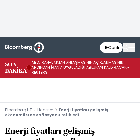
Canlı
ABD, İRAN-UMMAN ANLAŞMASININ AÇIKLANMASININ
AB
SON
ARDINDAN İRAN'A UYGULADIĞI ABLUKAYI KALDIRACAK -
GE
DAKİKA
REUTERS
UY
Bloomberg HT
Haberler
Enerji fiyatları gelişmiş
ekonomilerde enflasyonu tetikledi
Enerji fiyatları gelişmiş