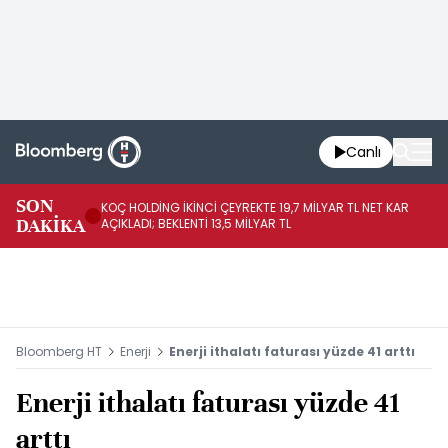
Canlı
SON
KOÇ HOLDİNG İKİNCİ ÇEYREKTE 19,7 MİLYAR TL NET KAR
BO
DAKİKA
AÇIKLADI; BEKLENTİ 13,5 MİLYAR TL
YÜ
Bloomberg HT
Enerji
Enerji ithalatı faturası yüzde 41 arttı
Enerji ithalatı faturası yüzde 41
arttı