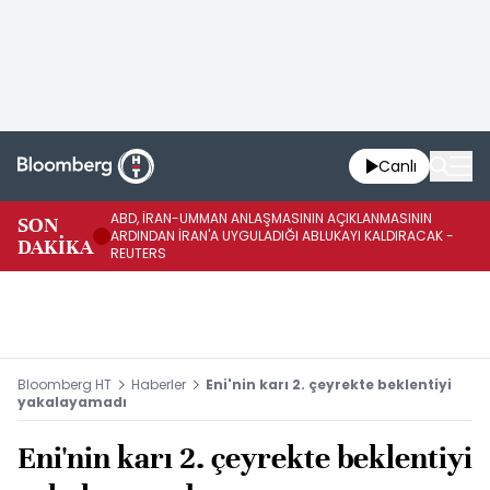
Canlı
ABD, İRAN-UMMAN ANLAŞMASININ AÇIKLANMASININ
AB
SON
ARDINDAN İRAN'A UYGULADIĞI ABLUKAYI KALDIRACAK -
GE
DAKİKA
REUTERS
UY
Bloomberg HT
Haberler
Eni'nin karı 2. çeyrekte beklentiyi
yakalayamadı
Eni'nin karı 2. çeyrekte beklentiyi