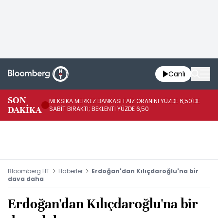
Canlı
SON
MEKSİKA MERKEZ BANKASI FAİZ ORANINI YÜZDE 6,50'DE
OY
DAKİKA
SABİT BIRAKTI; BEKLENTİ YÜZDE 6,50
AÇ
Bloomberg HT
Haberler
Erdoğan'dan Kılıçdaroğlu'na bir
dava daha
Erdoğan'dan Kılıçdaroğlu'na bir