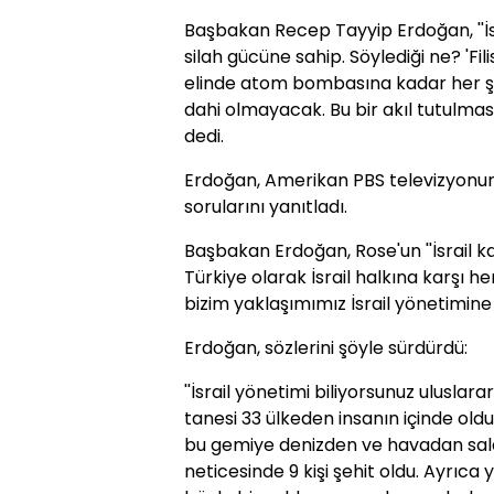
Başbakan Recep Tayyip Erdoğan, ''İsra
silah gücüne sahip. Söylediği ne? 'Fili
elinde atom bombasına kadar her şey v
dahi olmayacak. Bu bir akıl tutulması
dedi.
Erdoğan, Amerikan PBS televizyonun
sorularını yanıtladı.
Başbakan Erdoğan, Rose'un ''İsrail karş
Türkiye olarak İsrail halkına karşı 
bizim yaklaşımımız İsrail yönetimine 
Erdoğan, sözlerini şöyle sürdürdü:
''İsrail yönetimi biliyorsunuz uluslara
tanesi 33 ülkeden insanın içinde oldu
bu gemiye denizden ve havadan sald
neticesinde 9 kişi şehit oldu. Ayrıca y