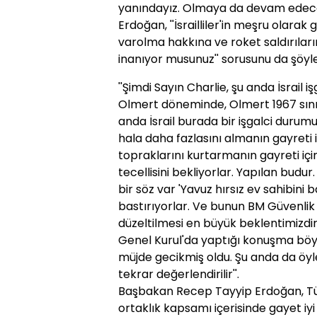
yanındayız. Olmaya da devam edeceği
Erdoğan, ''İsrailliler'in meşru olarak
varolma hakkına ve roket saldırıla
inanıyor musunuz'' sorusunu da şöyle
''Şimdi Sayın Charlie, şu anda İsrail iş
Olmert döneminde, Olmert 1967 sınır
anda İsrail burada bir işgalci duru
hala daha fazlasını almanın gayreti 
topraklarını kurtarmanın gayreti iç
tecellisini bekliyorlar. Yapılan budur
bir söz var 'Yavuz hırsız ev sahibini b
bastırıyorlar. Ve bunun BM Güvenlik
düzeltilmesi en büyük beklentimizdi
Genel Kurul'da yaptığı konuşma böyl
müjde gecikmiş oldu. Şu anda da öyl
tekrar değerlendirilir''.
Başbakan Recep Tayyip Erdoğan, Tür
ortaklık kapsamı içerisinde gayet iy