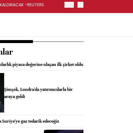
 KALDIRACAK -REUTERS
ABD DIŞİŞLERİ BAKANLIĞI
UYGULANACAK
nlar
olarlık piyasa değerine ulaşan ilk şirket oldu
Şimşek, Londra'da yatırımcılarla bir
araya geldi
 Suriye'ye gaz tedarik edeceğiz