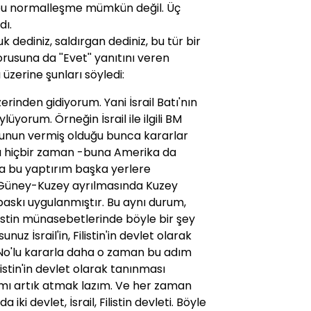
u normalleşme mümkün değil. Üç
dı.
uk dediniz, saldırgan dediniz, bu tür bir
orusuna da ''Evet'' yanıtını veren
zerine şunları söyledi:
erinden gidiyorum. Yani İsrail Batı'nın
üyorum. Örneğin İsrail ile ilgili BM
lunun vermiş olduğu bunca kararlar
ı hiçbir zaman -buna Amerika da
a bu yaptırım başka yerlere
n Güney-Kuzey ayrılmasında Kuzey
baskı uygulanmıştır. Bu aynı durum,
 Filistin münasebetlerinde böyle bir şey
uz İsrail'in, Filistin'in devlet olarak
 No'lu kararla daha o zaman bu adım
istin'in devlet olarak tanınması
mı artık atmak lazım. Ve her zaman
iki devlet, İsrail, Filistin devleti. Böyle