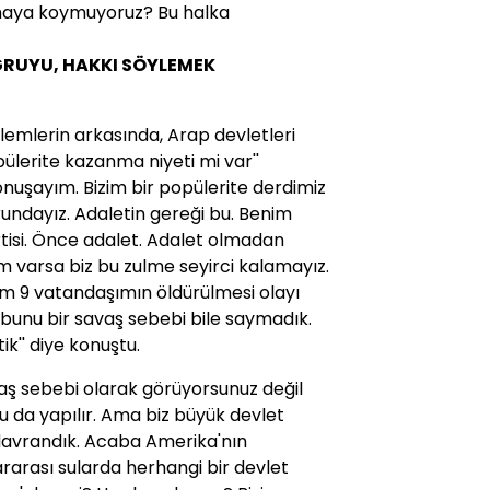
amaya koymuyoruz? Bu halka
OĞRUYU, HAKKI SÖYLEMEK
ylemlerin arkasında, Arap devletleri
ülerite kazanma niyeti mi var''
konuşayım. Bizim bir popülerite derdimiz
rundayız. Adaletin gereği bu. Benim
tisi. Önce adalet. Adalet olmadan
m varsa biz bu zulme seyirci kalamayız.
im 9 vatandaşımın öldürülmesi olayı
 bunu bir savaş sebebi bile saymadık.
k'' diye konuştu.
savaş sebebi olarak görüyorsunuz değil
u da yapılır. Ama biz büyük devlet
 davrandık. Acaba Amerika'nın
ararası sularda herhangi bir devlet