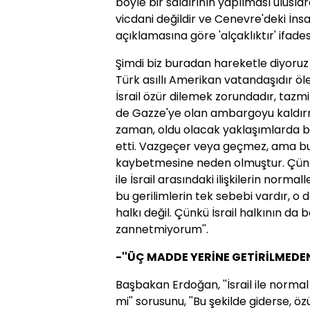
böyle bir saldırının yapılması uluslara
vicdani değildir ve Cenevre'deki İn
açıklamasına göre 'alçaklıktır' ifadesi
Şimdi biz buradan hareketle diyoruz 
Türk asıllı Amerikan vatandaşıdır öl
İsrail özür dilemek zorundadır, ta
de Gazze'ye olan ambargoyu kaldır
zaman, oldu olacak yaklaşımlarda bu
etti. Vazgeçer veya geçmez, ama bu 
kaybetmesine neden olmuştur. Çünkü
ile İsrail arasındaki ilişkilerin nor
bu gerilimlerin tek sebebi vardır, o da
halkı değil. Çünkü İsrail halkının
zannetmiyorum''.
-''ÜÇ MADDE YERİNE GETİRİLMEDEN
Başbakan Erdoğan, ''İsrail ile normal
mi'' sorusunu, ''Bu şekilde giderse,