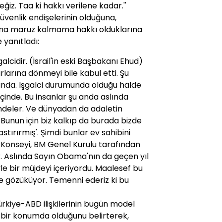
z. Taa ki hakkı verilene kadar.''
 güvenlik endişelerinin olduğuna,
rına maruz kalmama hakkı olduklarına
 yanıtladı:
galcidir. (İsrail'in eski Başbakanı Ehud)
larına dönmeyi bile kabul etti. Şu
munda. İşgalci durumunda olduğu halde
içinde. Bu insanlar şu anda aslında
indeler. Ve dünyadan da adaletin
. Bunun için biz kalkıp da burada bizde
astırırmış'. Şimdi bunlar ev sahibini
 Konseyi, BM Genel Kurulu tarafından
r. Aslında Sayın Obama'nın da geçen yıl
e bir müjdeyi içeriyordu. Maalesef bu
e gözüküyor. Temenni ederiz ki bu
kiye-ABD ilişkilerinin bugün model
i bir konumda olduğunu belirterek,