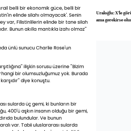
il belli bir ekonomik güce, belli bir
Uraloğlu: X’le gö
stin'in elinde silahı olmayacak'. Senin
ama gerekirse olu
ar, Filistinlilerin elinde bir tane silah
dır. Bunun akılla mantıkla izahı olmaz''
da ünlü sunucu Charlie Rose'un
ıtlığına'' ilişkin sorusu üzerine ''Bizim
herhangi bir olumsuzluğumuz yok. Burada
karşıdır'' diye konuştu.
rası sularda üç gemi, ki bunların bir
ğu, 400'ü aşkın insanın olduğu bir gemi,
ırıda bulundular. Ve bunun
aralı var. Tabii uluslararası sularda