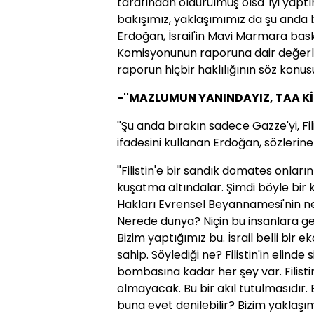
tarafından öldürülmüş olsa 'iyi yaptı
bakışımız, yaklaşımımız da şu anda bu
Erdoğan, İsrail'in Mavi Marmara bask
Komisyonunun raporuna dair değerle
raporun hiçbir haklılığının söz konus
-''MAZLUMUN YANINDAYIZ, TAA Kİ
''Şu anda bırakın sadece Gazze'yi, Fil
ifadesini kullanan Erdoğan, sözlerin
''Filistin'e bir sandık domates onlar
kuşatma altındalar. Şimdi böyle bir 
Hakları Evrensel Beyannamesi'nin ner
Nerede dünya? Niçin bu insanlara ge
Bizim yaptığımız bu. İsrail belli bir 
sahip. Söylediği ne? Filistin'in elind
bombasına kadar her şey var. Filistinl
olmayacak. Bu bir akıl tutulmasıdır. 
buna evet denilebilir? Bizim yaklaş