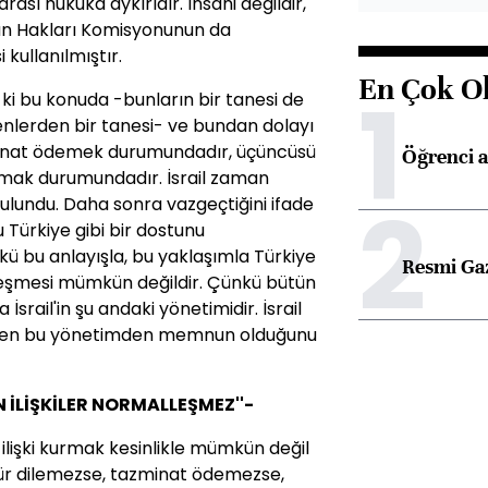
rası hukuka aykırıdır. İnsani değildir,
san Hakları Komisyonunun da
 kullanılmıştır.
En Çok O
1
ki bu konuda -bunların bir tanesi de
enlerden bir tanesi- ve bundan dolayı
zminat ödemek durumundadır, üçüncüsü
Öğrenci a
mak durumundadır. İsrail zaman
2
lundu. Daha sonra vazgeçtiğini ifade
Türkiye gibi bir dostunu
 bu anlayışla, bu yaklaşımla Türkiye
Resmi Ga
malleşmesi mümkün değildir. Çünkü bütün
 İsrail'in şu andaki yönetimidir. İsrail
 da ben bu yönetimden memnun olduğunu
 İLİŞKİLER NORMALLEŞMEZ''-
 ilişki kurmak kesinlikle mümkün değil
 özür dilemezse, tazminat ödemezse,