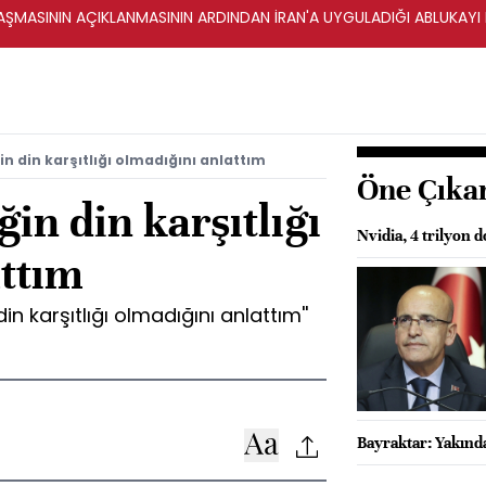
ŞMASININ AÇIKLANMASININ ARDINDAN İRAN'A UYGULADIĞI ABLUKAYI
in din karşıtlığı olmadığını anlattım
Öne Çıka
in din karşıtlığı
Nvidia, 4 trilyon d
attım
n karşıtlığı olmadığını anlattım''
Bayraktar: Yakında