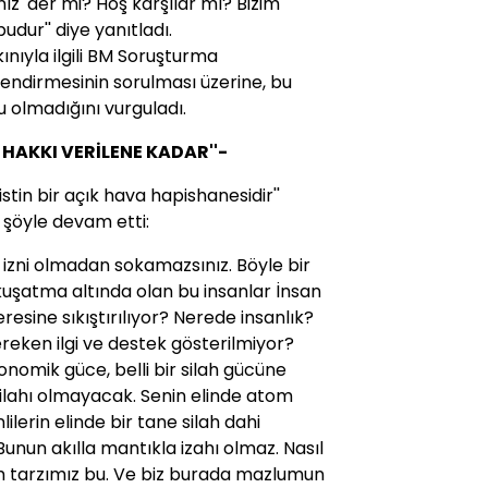
nız' der mi? Hoş karşılar mı? Bizim
dur'' diye yanıtladı.
ınıyla ilgili BM Soruşturma
ndirmesinin sorulması üzerine, bu
u olmadığını vurguladı.
 HAKKI VERİLENE KADAR''-
istin bir açık hava hapishanesidir''
e şöyle devam etti:
ın izni olmadan sokamazsınız. Böyle bir
kuşatma altında olan bu insanlar İnsan
esine sıkıştırılıyor? Nerede insanlık?
reken ilgi ve destek gösterilmiyor?
ekonomik güce, belli bir silah gücüne
e silahı olmayacak. Senin elinde atom
ilerin elinde bir tane silah dahi
Bunun akılla mantıkla izahı olmaz. Nasıl
ım tarzımız bu. Ve biz burada mazlumun