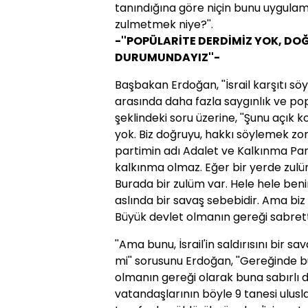
tanındığına göre niçin bunu uygul
zulmetmek niye?''.
-''POPÜLARİTE DERDİMİZ YOK, D
DURUMUNDAYIZ''-
Başbakan Erdoğan, ''İsrail karşıtı sö
arasında daha fazla saygınlık ve pop
şeklindeki soru üzerine, ''Şunu açık 
yok. Biz doğruyu, hakkı söylemek zo
partimin adı Adalet ve Kalkınma Par
kalkınma olmaz. Eğer bir yerde zulü
Burada bir zulüm var. Hele hele ben
aslında bir savaş sebebidir. Ama biz
Büyük devlet olmanın gereği sabretti
''Ama bunu, İsrail'in saldırısını bir 
mi'' sorusunu Erdoğan, ''Gereğinde b
olmanın gereği olarak buna sabırlı
vatandaşlarının böyle 9 tanesi ulusl