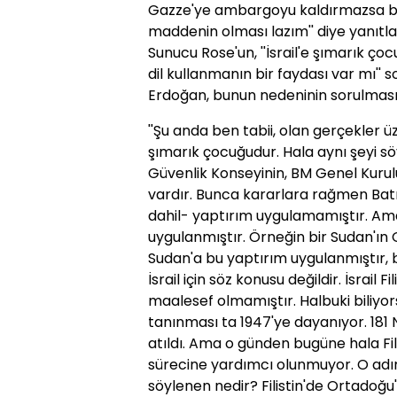
Gazze'ye ambargoyu kaldırmazsa b
maddenin olması lazım'' diye yanıtla
Sunucu Rose'un, ''İsrail'e şımarık çoc
dil kullanmanın bir faydası var mı'' s
Erdoğan, bunun nedeninin sorulması ü
''Şu anda ben tabii, olan gerçekler üz
şımarık çocuğudur. Hala aynı şeyi söyl
Güvenlik Konseyinin, BM Genel Kuru
vardır. Bunca kararlara rağmen Bat
dahil- yaptırım uygulamamıştır. Am
uygulanmıştır. Örneğin bir Sudan'ı
Sudan'a bu yaptırım uygulanmıştır, 
İsrail için söz konusu değildir. İsrail
maalesef olmamıştır. Halbuki biliyorsun
tanınması ta 1947'ye dayanıyor. 181
atıldı. Ama o günden bugüne hala Fil
sürecine yardımcı olunmuyor. O adı
söylenen nedir? Filistin'de Ortadoğu'da 