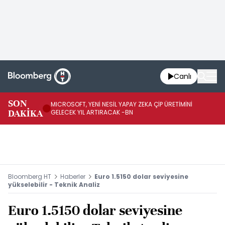
Canlı
SON
MICROSOFT, YENİ NESİL YAPAY ZEKA ÇİP ÜRETİMİNİ
HA
DAKİKA
GELECEK YIL ARTIRACAK -BN
Mİ
Bloomberg HT
Haberler
Euro 1.5150 dolar seviyesine
yükselebilir - Teknik Analiz
Euro 1.5150 dolar seviyesine