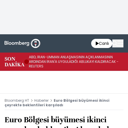
Canlı
ABD, İRAN-UMMAN ANLAŞMASININ AÇIKLANMASININ
AB
SON
ARDINDAN İRAN'A UYGULADIĞI ABLUKAYI KALDIRACAK -
GE
DAKİKA
REUTERS
UY
Bloomberg HT
Haberler
Euro Bölgesi büyümesi ikinci
çeyrekte beklentileri karşıladı
Euro Bölgesi büyümesi ikinci