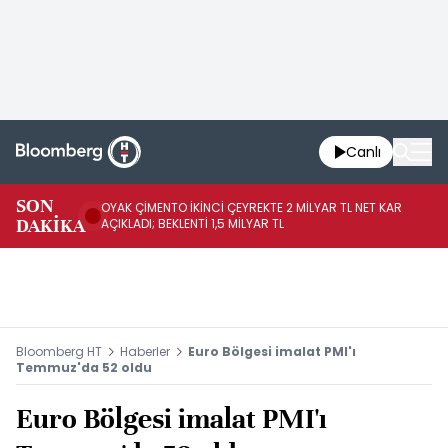
Canlı
İR
SON
OYAK ÇİMENTO İKİNCİ ÇEYREKTE 2 MİLYAR TL NET KAR
YÖ
DAKİKA
AÇIKLADI; BEKLENTİ 1,5 MİLYAR TL
OL
Bloomberg HT
Haberler
Euro Bölgesi imalat PMI'ı
Temmuz'da 52 oldu
Euro Bölgesi imalat PMI'ı