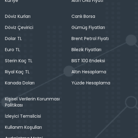
Künye
Altın ONS Fiyatı
Döviz Kurları
Canlı Borsa
Döviz Çevirici
Gümüş Fiyatları
Dolar TL
Brent Petrol Fiyatı
Euro TL
Bilezik Fiyatları
Sterin Kaç TL
BIST 100 Endeksi
Riyal Kaç TL
Altın Hesaplama
Kanada Doları
Yüzde Hesaplama
Kişisel Verilerin Korunması
Politikası
İzleyici Temsilcisi
Kullanım Koşulları