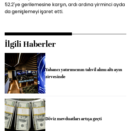
52.2'ye gerilemesine karşın, ardı ardına yirminci ayda
da genişlemeyi işaret etti.
İlgili Haberler
Yabancı yatırımcının tahvil alımı altı ayın
zirvesinde
Döviz mevduatları artışa geçti