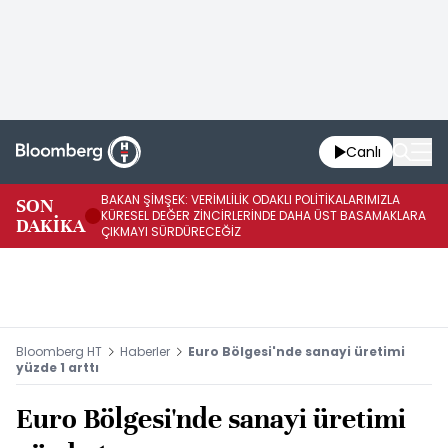
Canlı
BAKAN ŞİMŞEK: VERİMLİLİK ODAKLI POLİTİKALARIMIZLA
BA
SON
KÜRESEL DEĞER ZİNCİRLERİNDE DAHA ÜST BASAMAKLARA
VE
DAKİKA
ÇIKMAYI SÜRDÜRECEĞİZ
DÖ
Bloomberg HT
Haberler
Euro Bölgesi'nde sanayi üretimi
yüzde 1 arttı
Euro Bölgesi'nde sanayi üretimi