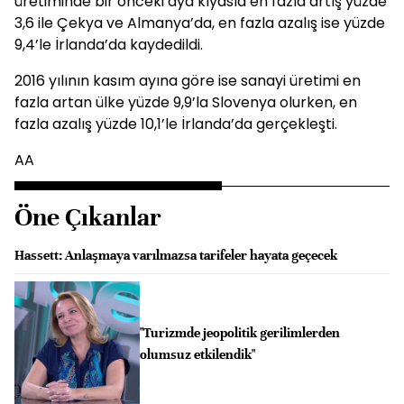
üretiminde bir önceki aya kıyasla en fazla artış yüzde
3,6 ile Çekya ve Almanya’da, en fazla azalış ise yüzde
9,4’le İrlanda’da kaydedildi.
2016 yılının kasım ayına göre ise sanayi üretimi en
fazla artan ülke yüzde 9,9’la Slovenya olurken, en
fazla azalış yüzde 10,1’le İrlanda’da gerçekleşti.
AA
Öne Çıkanlar
Hassett: Anlaşmaya varılmazsa tarifeler hayata geçecek
"Turizmde jeopolitik gerilimlerden
olumsuz etkilendik"