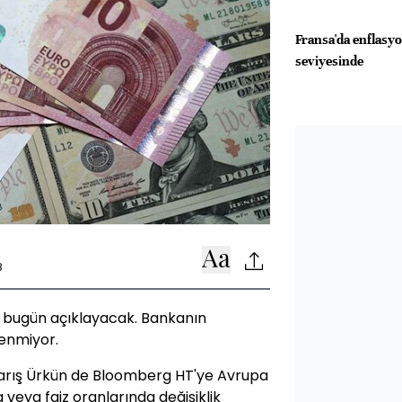
Fransa'da enflasy
seviyesinde
8
ı bugün açıklayacak. Bankanın
lenmiyor.
Barış Ürkün de Bloomberg HT'ye Avrupa
veya faiz oranlarında değişiklik