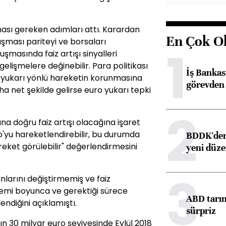
ası gereken adımları attı. Karardan
En Çok O
şması pariteyi ve borsaları
1
şmasında faiz artışı sinyalleri
gelişmelere değinebilir. Para politikası
İş Banka
a yukarı yönlü hareketin korunmasına
görevden 
ha net şekilde gelirse euro yukarı tepki
2
na doğru faiz artışı olacağına işaret
'yu hareketlendirebilir, bu durumda
BDDK'den 
reket görülebilir" değerlendirmesini
yeni düz
3
nlarını değiştirmemiş ve faiz
nemi boyunca ve gerektiği sürece
ABD tarım
ndiğini açıklamıştı.
sürpriz
ın 30 milyar euro seviyesinde Eylül 2018