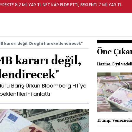
YREKTE 8,2 MİLYAR TL NET KÂR ELDE ETTİ, BEKLENTİ 7 MİLYAR TL
MB kararı değil, Draghi hareketlendirecek"
Öne Çıka
MB kararı değil,
Hazine, 5 yıl vadel
lendirecek"
dürü Barış Ürkün Bloomberg HT'ye
klentilerini anlattı
Trump: Venezuela'