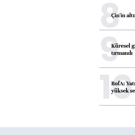
8
Çin'in alt
9
Küresel gı
tırmandı
10
BofA: Yatı
yüksek se