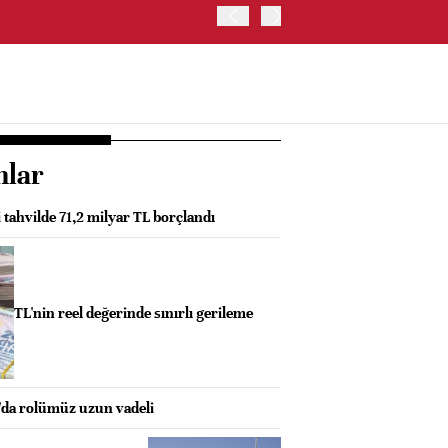
İŞ BANKASI, CAHİT ÇINAR
nlar
i tahvilde 71,2 milyar TL borçlandı
TL'nin reel değerinde sınırlı gerileme
da rolümüz uzun vadeli