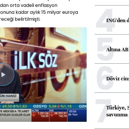
4
dan orta vadeli enflasyon
 sonuna kadar aylık 15 milyar euroya
eceği belirtilmişti.
ING'den d
5
Altına AB
6
Döviz cins
Videoyu
Oynat
7
Türkiye, 
savunma 