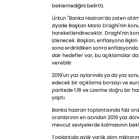
beklemediğini belirtti.
Ürkün "Banka Haziran'da zaten atılm
ziyade Başkan Mario Draghi'nin konu
hareketlendirecektir. Draghi'nin konu
izlenecek. Başkan, enflasyona ilişkin 
sona erdirildiken sonra enflasyond
dair hedefler var, bu açıklamalar da
verebilir.
2019'un yaz aylarında ya da yaz sonu
edecek bir açıklama borsayı ve euro
paritede 1.18 ve üzerine doğru bir ha
yaptı.
Banka haziran toplantısında faiz ora
oranlarının en azından 2019 yaz dö
mevcut seviyelerde kalmasının bekle
Toplantıda aylık varlık alım miktarın