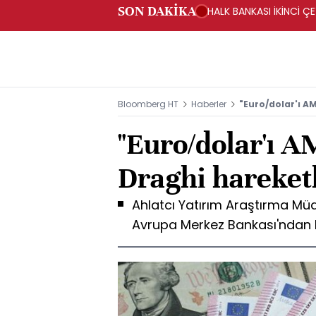
SON DAKİKA
HALK BANKASI İKİNCİ ÇE
Bloomberg HT
Haberler
"Euro/dolar'ı A
"Euro/dolar'ı A
Draghi hareket
Ahlatcı Yatırım Araştırma Mü
Avrupa Merkez Bankası'ndan be