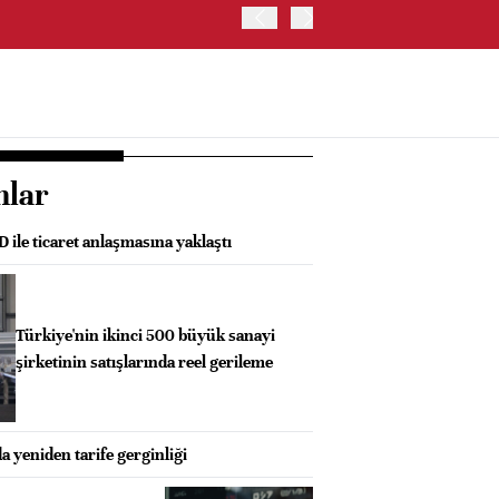
OYAK ÇİMENTO İKİNCİ ÇEY
nlar
D ile ticaret anlaşmasına yaklaştı
Türkiye'nin ikinci 500 büyük sanayi
şirketinin satışlarında reel gerileme
a yeniden tarife gerginliği