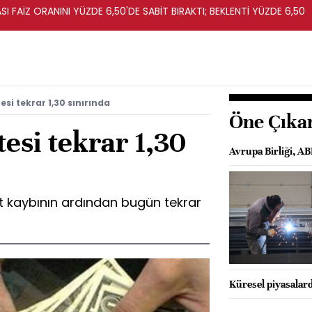
I FAİZ ORANINI YÜZDE 6,50'DE SABİT BIRAKTI; BEKLENTİ YÜZDE 6,50
esi tekrar 1,30 sınırında
Öne Çıka
tesi tekrar 1,30
Avrupa Birliği, AB
rt kaybının ardından bugün tekrar
Küresel piyasalard