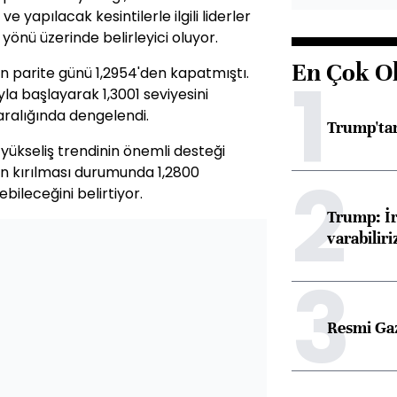
e yapılacak kesintilerle ilgili liderler
 yönü üzerinde belirleyici oluyor.
En Çok O
1
n parite günü 1,2954'den kapatmıştı.
yla başlayarak 1,3001 seviyesini
aralığında dengelendi.
Trump'tan
n yükseliş trendinin önemli desteği
2
n kırılması durumunda 1,2800
ileceğini belirtiyor.
Trump: İr
varabiliri
3
Resmi Ga