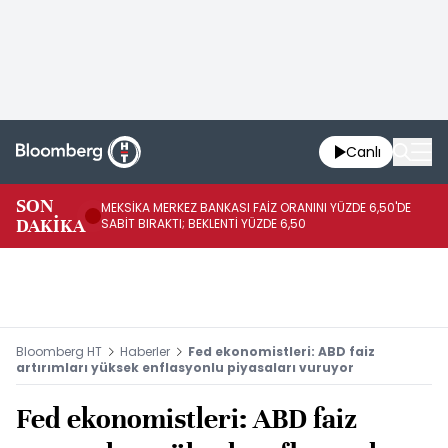
Canlı
SON
MEKSİKA MERKEZ BANKASI FAİZ ORANINI YÜZDE 6,50'DE
OY
DAKİKA
SABİT BIRAKTI; BEKLENTİ YÜZDE 6,50
AÇ
Bloomberg HT
Haberler
Fed ekonomistleri: ABD faiz
artırımları yüksek enflasyonlu piyasaları vuruyor
Fed ekonomistleri: ABD faiz