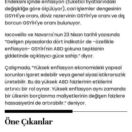
Endeksini içinde enflasyon (tüketici fiyatlarındaki
değişikliğe göre ölçülüyor), cari işlemler dengesinin
GSYHİ'ye oranı, döviz rezervinin GSYİH'ye oranı ve dış
borcun GSYİH'ye oranı bulunuyor.
Iacoveillo ve Navarro'nun 23 Nisan tarihli yazısında
“Gelişen piyasalarda dört indikatör de -özellikle
enflasyon- GSYİH'nin ABD şokuna tepkisinin
şiddetinde açıklayıcı güce sahip.” diyor.
Çalışmada, “Yüksek enflasyon ekonomideki yapısal
sorunları işaret edebilir veya genel siyasi istikrarsızlık
üretebilir. Bu da yüksek ABD faizlerinin etkilerini
artırıcı bir rol oynar. Yüksek enflasyon aynı zamanda
bir ülkenin borçlanma maliyetlerinin değişen faizlere
hassasiyetini de artırabilir.” deniyor.
Öne Çıkanlar