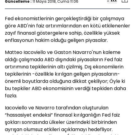
Güncelleme :
11 Mayıs 2018, Cuma 11:06
Fed ekonomistlerinin gerçekleştirdiği bir çalışmaya
göre ABD'nin faiz artırımlarından en kötü etkilenenler
zayıf finansal göstergelere sahip, özellikle yüksek
enflasyonun hakim olduğu gelişen piyasalar.
Matteo Iacoviello ve Gaston Navarro'nun kaleme
aldığı çalışmada ABD dışındaki piyasaların Fed faiz
artırımına tepkilerinin altı çizilmiş. Dış ekonomilerin
tepkilerinin -özellikle kırılgan gelişen piyasaların-
önemli boyutlarda olduğuna dikkat çekiliyor; Öyle ki
bu tepkiler ABD ekonomisinin verdiği tepkiden daha
fazla.
Iacoviello ve Navarro tarafından oluşturulan
“hassasiyet endeksi” finansal kırılganlığın Fed faiz
şokları sonrasında ülkeler üzerindeki birbirinden
ayrışan olumsuz etkileri açıklamayı hedefliyor.