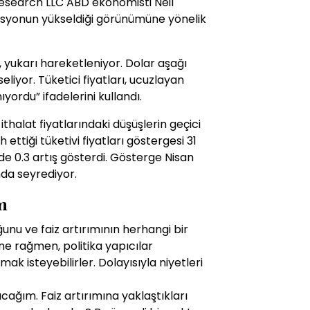
esearch LLC ABD ekonomisti Neil
flasyonun yükseldiği görünümüne yönelik
or, yukarı hareketleniyor. Dolar aşağı
eliyor. Tüketici fiyatları, ucuzlayan
yordu” ifadelerini kullandı.
thalat fiyatlarındaki düşüşlerin geçici
h ettiği tüketivi fiyatları göstergesi 31
de 0.3 artış gösterdi. Gösterge Nisan
nda seyrediyor.
im
ğunu ve faiz artırımının herhangi bir
ne rağmen, politika yapıcılar
k isteyebilirler. Dolayısıyla niyetleri
ağım. Faiz artırımına yaklaştıkları