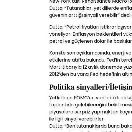
New York’taki Renaissance Macro R
Dutta, “Tutanaklar, yetkililerde en
güvenin arttığı sinyali verebilir” dedi.
Dutta, “Petrol fiyatları istikrarlaşıy
yöneliyor. Enflasyon beklentileri yüks
petrol ve güçlenen dolar ile baskılanı
Komite son açıklamasında, enerji ve i
etkilerine atıfta bulundu. Fed’in terci
Mart itibarıyla 12 aylık dönemde yüz
2012’den bu yana Fed hedefinin altı
Politika sinyalleri/İletiş
Yetkililerin FOMC’un veri odaklı oldu
toplantıda gelebileceğini belirtmesi
piyasalara sürpriz yapmaktan kaçınma
ile ilgili sinyal verebilirler.
Dutta, “Ben tutanaklarda buna bakac