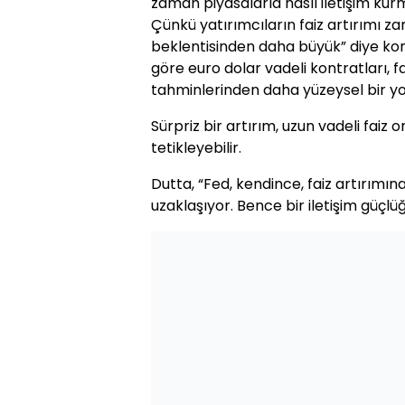
zaman piyasalarla nasıl iletişim kur
Çünkü yatırımcıların faiz artırımı z
beklentisinden daha büyük” diye kon
göre euro dolar vadeli kontratları, fai
tahminlerinden daha yüzeysel bir yol
Sürpriz bir artırım, uzun vadeli faiz 
tetikleyebilir.
Dutta, “Fed, kendince, faiz artırımın
uzaklaşıyor. Bence bir iletişim güçl