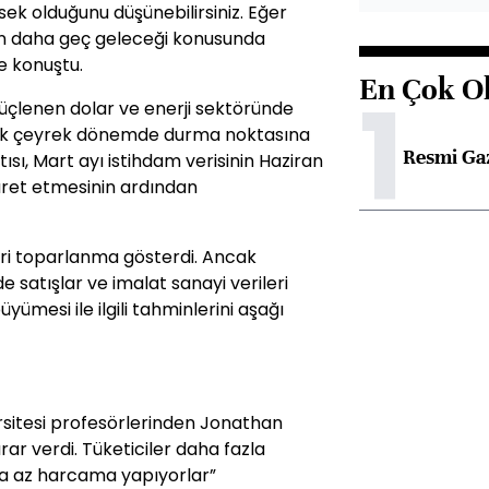
sek olduğunu düşünebilirsiniz. Eğer
nın daha geç geleceği konusunda
e konuştu.
En Çok O
1
güçlenen dolar ve enerji sektöründe
 ilk çeyrek dönemde durma noktasına
Resmi Ga
ısı, Mart ayı istihdam verisinin Haziran
aret etmesinin ardından
eri toparlanma gösterdi. Ancak
 satışlar ve imalat sanayi verileri
ümesi ile ilgili tahminlerini aşağı
rsitesi profesörlerinden Jonathan
ar verdi. Tüketiciler daha fazla
a az harcama yapıyorlar”