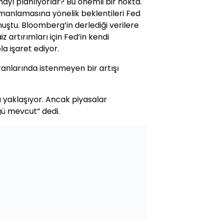
mayı planlıyorlar? Bu önemli bir nokta.
amanlamasına yönelik beklentileri Fed
uştu. Bloomberg’in derlediği verilere
z artırımları için Fed’in kendi
a işaret ediyor.
oranlarında istenmeyen bir artışı
a yaklaşıyor. Ancak piyasalar
üğü mevcut” dedi.