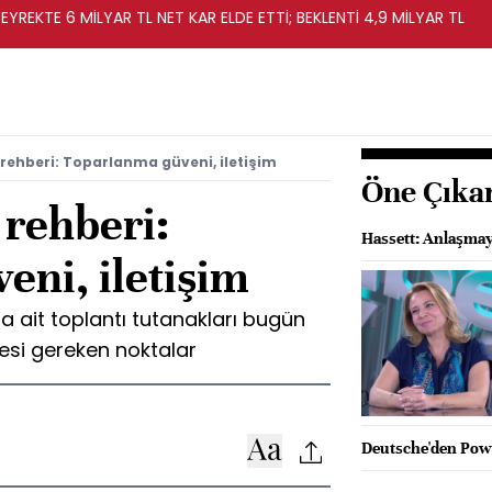
EYREKTE 6 MİLYAR TL NET KAR ELDE ETTİ; BEKLENTİ 4,9 MİLYAR TL
 rehberi: Toparlanma güveni, iletişim
Öne Çıka
 rehberi:
Hassett: Anlaşmay
eni, iletişim
a ait toplantı tutanakları bugün
mesi gereken noktalar
Deutsche'den Powel