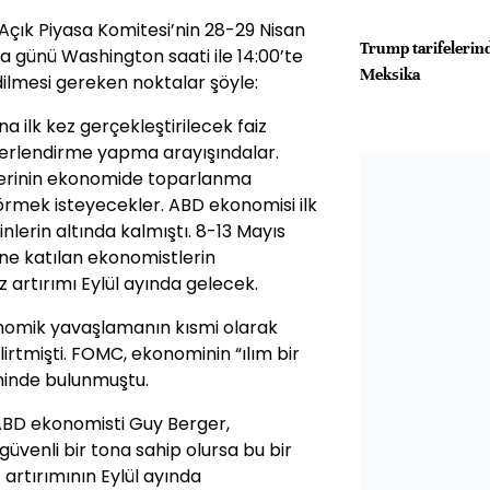
çık Piyasa Komitesi’nin 28-29 Nisan
Trump tarifelerind
a günü Washington saati ile 14:00’te
Meksika
ilmesi gereken noktalar şöyle:
na ilk kez gerçekleştirilecek faiz
eğerlendirme yapma arayışındalar.
ilerinin ekonomide toparlanma
görmek isteyecekler. ABD ekonomisi ilk
lerin altında kalmıştı. 8-13 Mayıs
ne katılan ekonomistlerin
z artırımı Eylül ayında gelecek.
nomik yavaşlamanın kısmi olarak
lirtmişti. FOMC, ekonominin “ılım bir
ninde bulunmuştu.
 ABD ekonomisti Guy Berger,
güvenli bir tona sahip olursa bu bir
z artırımının Eylül ayında