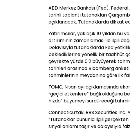
ABD Merkez Bankası (Fed), Federal A
tarihli toplantı tutanakları Çarşamb
açıklanacak. Tutanaklarda dikkat ed
Yatırımcılar, yaklaşık 10 yıldan bu ya
artırımının zamanlaması ile ilgili d
Dolayısıyla tutanaklarda Fed yetkil
beklediklerine yönelik bir taahhüt 
çeyrekte yüzde 0.2 büyüyerek tahmin
tarihleri arasında Bloomberg anketi
tahminlerinin meydanına göre ilk fai
FOMC, Nisan ayı açıklamasında eko
“geçici etkenlere” bağlı olduğunu be
hızda” büyümeyi sürdüreceği tahmi
Connecticu’taki RBS Securities Inc.
“Tutanaklar bununla ilgili gerçekten 
sinyal anlamı taşır ve dolayısıyla fai