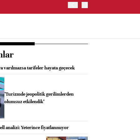
ABD HAZİNE BAKANLIĞI'NIN
nlar
a varılmazsa tarifeler hayata geçecek
"Turizmde jeopolitik gerilimlerden
olumsuz etkilendik"
l analizi: Yeterince fiyatlanmıyor