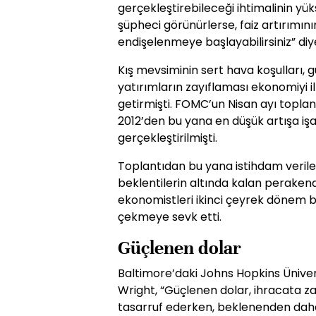
gerçekleştirebileceği ihtimalinin yük
şüpheci görünürlerse, faiz artırımı
endişelenmeye başlayabilirsiniz” diy
Kış mevsiminin sert hava koşulları, 
yatırımların zayıflaması ekonomiyi
getirmişti. FOMC’un Nisan ayı toplant
2012’den bu yana en düşük artışa iş
gerçekleştirilmişti.
Toplantıdan bu yana istihdam veril
beklentilerin altında kalan perakende
ekonomistleri ikinci çeyrek dönem büy
çekmeye sevk etti.
Güçlenen dolar
Baltimore’daki Johns Hopkins Ünive
Wright, “Güçlenen dolar, ihracata zar
tasarruf ederken, beklenenden dah