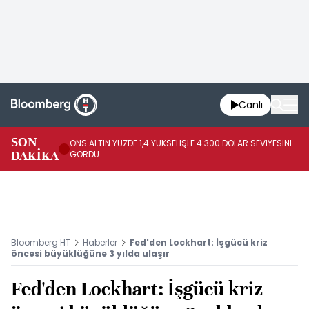
Canlı
SK
SON
ONS ALTIN YÜZDE 1,4 YÜKSELİŞLE 4.300 DOLAR SEVİYESİNİ
GE
DAKİKA
GÖRDÜ
DO
Bloomberg HT
Haberler
Fed'den Lockhart: İşgücü kriz
öncesi büyüklüğüne 3 yılda ulaşır
Fed'den Lockhart: İşgücü kriz