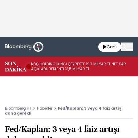
Canlı
SON
KOÇ HOLDİNG İKİNCİ ÇEYREKTE 19,7 MİLYAR TL NET KAR
BO
DAKİKA
AÇIKLADI; BEKLENTİ 13,5 MİLYAR TL
YÜ
Bloomberg HT
Haberler
Fed/Kaplan: 3 veya 4 faiz artışı
daha gerekli
Fed/Kaplan: 3 veya 4 faiz artışı