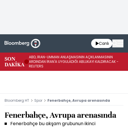
Canlı
ABD, İRAN-UMMAN ANLAŞMASININ AÇIKLANMASININ
AB
SON
ARDINDAN İRAN'A UYGULADIĞI ABLUKAYI KALDIRACAK -
GE
DAKİKA
REUTERS
UY
Bloomberg HT
Spor
Fenerbahçe, Avrupa arenasında
Fenerbahçe, Avrupa arenasında
Fenerbahçe bu akşam grubunun ikinci