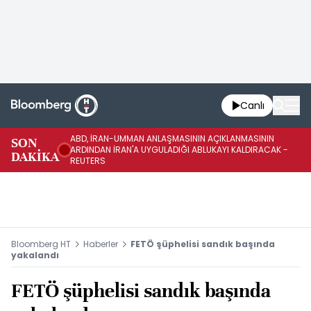
Canlı
ABD, İRAN-UMMAN ANLAŞMASININ AÇIKLANMASININ
AB
SON
ARDINDAN İRAN'A UYGULADIĞI ABLUKAYI KALDIRACAK -
GE
DAKİKA
REUTERS
UY
Bloomberg HT
Haberler
FETÖ şüphelisi sandık başında
yakalandı
FETÖ şüphelisi sandık başında