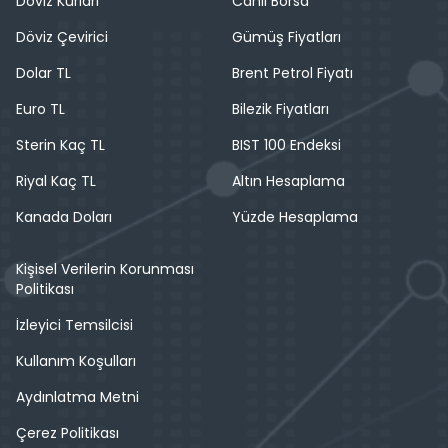
Döviz Kurları
Canlı Borsa
Döviz Çevirici
Gümüş Fiyatları
Dolar TL
Brent Petrol Fiyatı
Euro TL
Bilezik Fiyatları
Sterin Kaç TL
BIST 100 Endeksi
Riyal Kaç TL
Altın Hesaplama
Kanada Doları
Yüzde Hesaplama
Kişisel Verilerin Korunması
Politikası
İzleyici Temsilcisi
Kullanım Koşulları
Aydınlatma Metni
Çerez Politikası