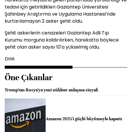
tedavi için getirildikleri Gaziantep Üniversitesi
Şahinbey Araştırma ve Uygulama Hastanesi'nde
kurtarılamayan 2 asker şehit oldu.
Şehit askerlerin cenazeleri Gaziantep Adli Tıp
Kurumu morguna kaldırılırken, harekatta böylece
şehit olan asker sayısı 10'a yükselmiş oldu.
DHA
Öne Çıkanlar
Trump'tan Rusya'ya yeni nükleer anlaşma sinyali
Amazon 2025'i güçlü büyümeyle kapattı