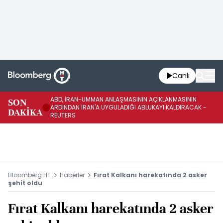
Canlı
ABD, İRAN-UMMAN ANLAŞMASININ AÇIKLANMASININ
AB
SON
ARDINDAN İRAN'A UYGULADIĞI ABLUKAYI KALDIRACAK -
GE
DAKİKA
REUTERS
UY
Bloomberg HT
Haberler
Fırat Kalkanı harekatında 2 asker
şehit oldu
Fırat Kalkanı harekatında 2 asker