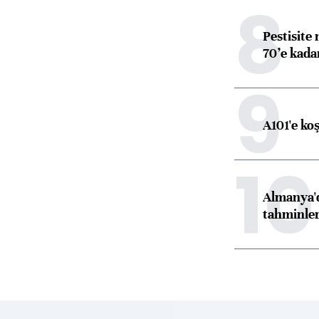
8
Pestisite
70’e kadar
9
A101'e ko
10
Almanya'd
tahminler