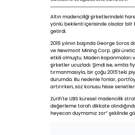
Altın madenciliği şirketlerindeki hare
yönlü beklenti içerisinde olsalar bilr
getirdi.
2016 yılının başında George Soros dah
ve Newmont Mining Corp. gibi üretici
etkili olmuştu. Maden kapanmaları v
şirketler ucuzladı. Şimdi ise, emtia f
tırmanmasıyla, bir çoğu 2015'teki piy
durumda. Bu nedenle fonlar, portföyle
artırırken, söz konusu hisse senetle
Zürih'te UBS küresel madencilik strat
değerleme tarafı dikkate alındığında,
heyecan duymamız zor” şeklinde görü