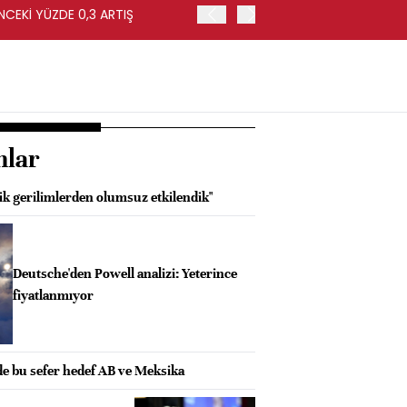
NCEKİ YÜZDE 0,3 ARTIŞ
APOLLO, EASYJET'İ HİSSE 
nlar
ik gerilimlerden olumsuz etkilendik"
Deutsche'den Powell analizi: Yeterince
fiyatlanmıyor
de bu sefer hedef AB ve Meksika