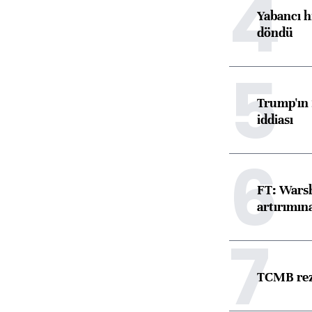
4
Yabancı h
döndü
5
Trump'ın 
iddiası
6
FT: Warsh
artırımın
7
TCMB reze