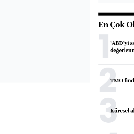
En Çok O
1
‘ABD’yi s
değerlen
2
TMO fındık
3
Küresel a