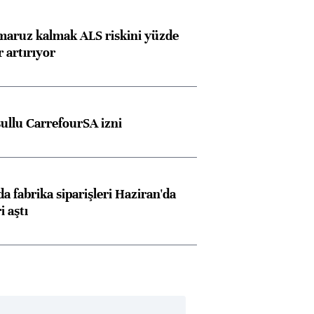
 maruz kalmak ALS riskini yüzde
 artırıyor
şullu CarrefourSA izni
a fabrika siparişleri Haziran'da
i aştı