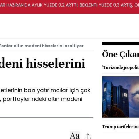
R HAZİRAN'DA AYLIK YÜZDE 0,2 ARTTI, BEKLENTİ YÜZDE 0,3 ARTIŞ, Ö
Fonlar altın madeni hisselerini azaltıyor
Öne Çıka
deni hisselerini
"Turizmde jeopolit
tlerinin bazı yatırımcılar için çok
e, portföylerindeki altın madeni
Trump tarifelerin