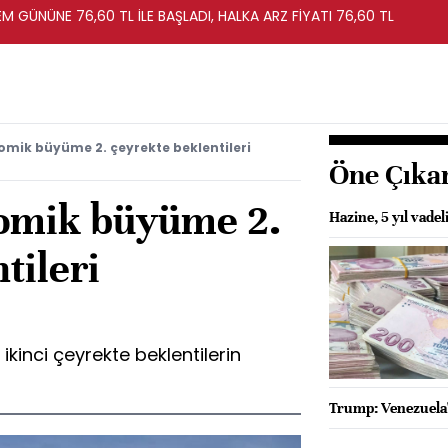
EM GÜNÜNE 76,60 TL İLE BAŞLADI, HALKA ARZ FİYATI 76,60 TL
mik büyüme 2. çeyrekte beklentileri
Öne Çıka
omik büyüme 2.
Hazine, 5 yıl vadel
tileri
inci çeyrekte beklentilerin
Trump: Venezuela'