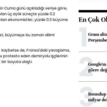
'nin Cuma günü açıkladığı veriye göre,
olan üç aylık süreçte yüzde 0.2
En Çok O
tılan ekonomistler, yüzde 0.3 büyüme
1
Gram alt
ret, büyümeye bu zaman dilimi
Perşembe 
z kaybetse de, Fransa'daki yavaşlama,
2
rotesto eden demiryolu işçilerinin
bir boyuta ulaştı.
Google'ın
görev değ
3
Roundup d
milyar dol