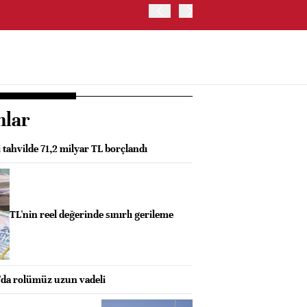
BIST 100 ENDEKSİ GÜNE Y
nlar
i tahvilde 71,2 milyar TL borçlandı
TL'nin reel değerinde sınırlı gerileme
da rolümüz uzun vadeli