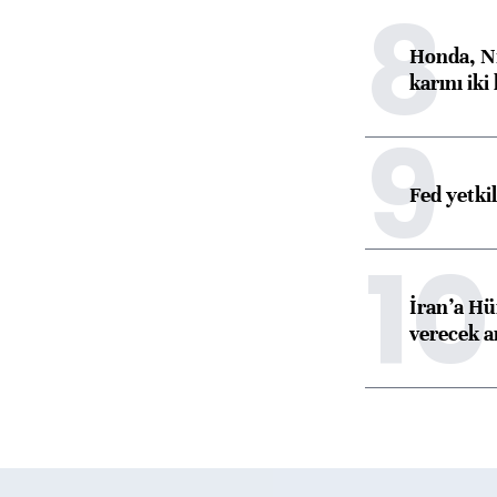
8
Honda, Ni
karını iki
9
Fed yetki
10
İran’a Hü
verecek 