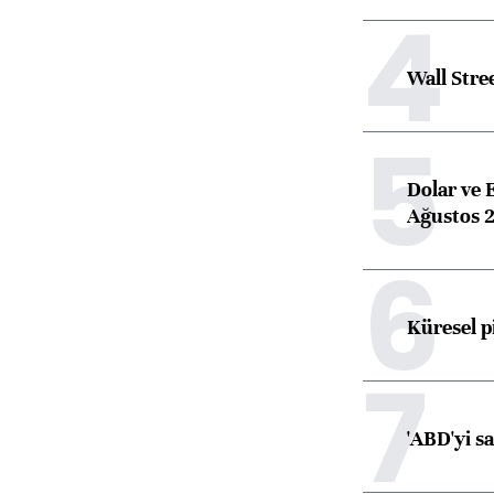
4
Wall Stre
5
Dolar ve 
Ağustos 2
6
Küresel p
7
'ABD'yi s