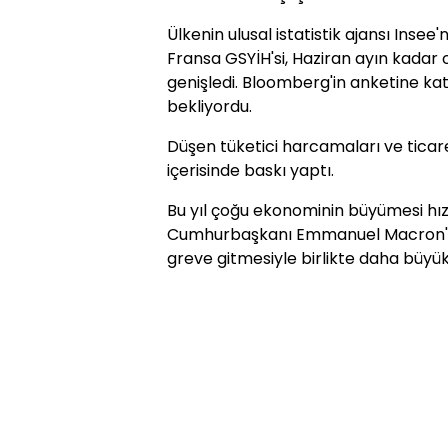
Ülkenin ulusal istatistik ajansı Insee
Fransa GSYİH'si, Haziran ayın kadar 
genişledi. Bloomberg'in anketine ka
bekliyordu.
Düşen tüketici harcamaları ve tica
içerisinde baskı yaptı.
Bu yıl çoğu ekonominin büyümesi hı
Cumhurbaşkanı Emmanuel Macron'u p
greve gitmesiyle birlikte daha büyük 