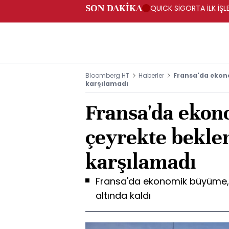
SON DAKİKA
QUICK SİGORTA İLK İŞL
Bloomberg HT
Haberler
Fransa'da ekono
karşılamadı
Fransa'da ekon
çeyrekte beklen
karşılamadı
Fransa'da ekonomik büyüme, ik
altında kaldı