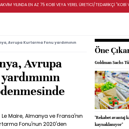
KVİM YILINDA EN AZ 75 KOBİ VEYA YEREL ÜRETİCİ/TEDARİKÇİ "KOBİ 
A DESTEKLENECEK -REKABET KURUMU
nya, Avrupa Kurtarma Fonu yardımının
Öne Çıka
nya, Avrupa
Goldman Sachs Tür
 yardımının
 ödenmesinde
Le Maire, Almanya ve Fransa'nın
"Rekabet avantaj 
urtarma Fonu'nun 2020'den
kaynaklanıyor"