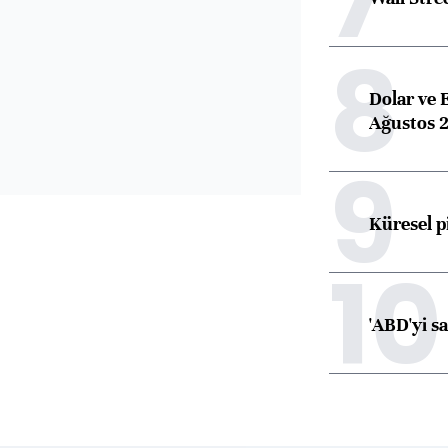
8
Dolar ve 
Ağustos 2
9
Küresel p
10
'ABD'yi s