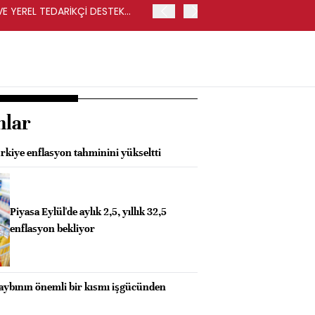
VE YEREL TEDARİKÇİ DESTEK
İŞLEM SONUCUNDA REKABET
İSE CARREFOURSA MAĞAZ
nlar
kiye enflasyon tahminini yükseltti
Piyasa Eylül'de aylık 2,5, yıllık 32,5
enflasyon bekliyor
kaybının önemli bir kısmı işgücünden