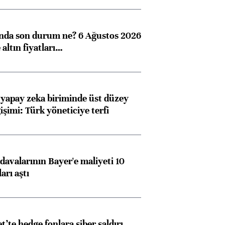
ında son durum ne? 6 Ağustos 2026
altın fiyatları…
 yapay zeka biriminde üst düzey
işimi: Türk yöneticiye terfi
avalarının Bayer'e maliyeti 10
arı aştı
et’te hedge fonlara siber saldırı