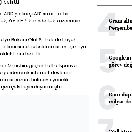
 belirtti.
4
e ABD’ye karşı AB’nin ortak bir
Gram alt
rek, Kovid-19 krizinde tek kazananın
Perşembe 
liye Bakanı Olaf Scholz de büyük
5
ileceği konusunda uluslararası anlaşmaya
duklarını belirtti.
Google'ın
görev değ
en Mnuchin, geçen hafta İspanya,
up göndererek internet devlerine
6
ararası çözüm bulmaya yönelik
eri çekildiğini duyurmuştu.
Roundup d
milyar dol
7
Wall Stre