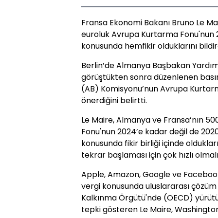
Fransa Ekonomi Bakanı Bruno Le Mai
euroluk Avrupa Kurtarma Fonu'nun 
konusunda hemfikir olduklarını bildir
Berlin’de Almanya Başbakan Yardımcı
görüştükten sonra düzenlenen basın t
(AB) Komisyonu’nun Avrupa Kurtar
önerdiğini belirtti.
Le Maire, Almanya ve Fransa’nın 50
Fonu'nun 2024’e kadar değil de 20
konusunda fikir birliği içinde oldukla
tekrar başlaması için çok hızlı olmalıy
Apple, Amazon, Google ve Facebook g
vergi konusunda uluslararası çözüm 
Kalkınma Örgütü'nde (OECD) yürütü
tepki gösteren Le Maire, Washingto